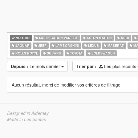
VOITURE
MODIFICATION VANILLA
ASTON MARTIN
AUDI
JAGUAR
JEEP
LAMBORGHINI
LEXUS
MASERATI
MA
ROLLS ROYCE
SUBARU
TOYOTA
VOLKSWAGEN
Depuis :
Le mois dernier
Trier par :
Les plus récents
Aucun résultat, merci de modifier vos critères de filtrage.
Designed in Alderney
Made in Los Santos