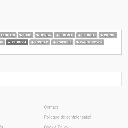
FERRARI
FORD
HONDA
HUMMER
HYUNDAI
INFINITI
NI
PEUGEOT
PONTIAC
PORSCHE
RANGE ROVER
Contact
Politique de confidentialité
és
Cookie Policy