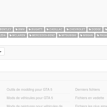
BENTLEY
BMW
BUGATTI
CADILLAC
CHEVROLET
DODGE
ZDA
MCLAREN
MERCEDES-BENZ
MITSUBISHI
NISSAN
PAGA
Outils de modding pour GTA 5
Derniers fichiers
Mods de véhicules pour GTA 5
Fichiers en vedette
Mods de peintures pour véhicules de
Fichiers les plus aim