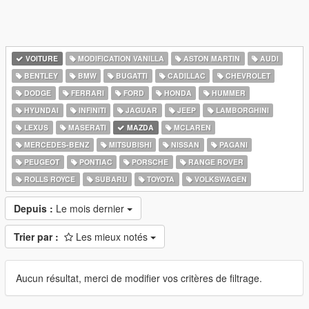
VOITURE
MODIFICATION VANILLA
ASTON MARTIN
AUDI
BENTLEY
BMW
BUGATTI
CADILLAC
CHEVROLET
DODGE
FERRARI
FORD
HONDA
HUMMER
HYUNDAI
INFINITI
JAGUAR
JEEP
LAMBORGHINI
LEXUS
MASERATI
MAZDA
MCLAREN
MERCEDES-BENZ
MITSUBISHI
NISSAN
PAGANI
PEUGEOT
PONTIAC
PORSCHE
RANGE ROVER
ROLLS ROYCE
SUBARU
TOYOTA
VOLKSWAGEN
Depuis :
Le mois dernier
Trier par :
Les mieux notés
Aucun résultat, merci de modifier vos critères de filtrage.