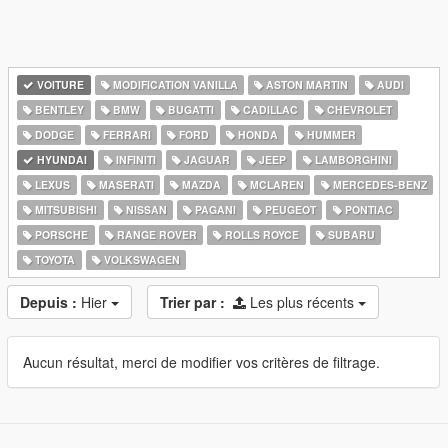
VOITURE
MODIFICATION VANILLA
ASTON MARTIN
AUDI
BENTLEY
BMW
BUGATTI
CADILLAC
CHEVROLET
DODGE
FERRARI
FORD
HONDA
HUMMER
HYUNDAI
INFINITI
JAGUAR
JEEP
LAMBORGHINI
LEXUS
MASERATI
MAZDA
MCLAREN
MERCEDES-BENZ
MITSUBISHI
NISSAN
PAGANI
PEUGEOT
PONTIAC
PORSCHE
RANGE ROVER
ROLLS ROYCE
SUBARU
TOYOTA
VOLKSWAGEN
Depuis :
Hier
Trier par :
Les plus récents
Aucun résultat, merci de modifier vos critères de filtrage.