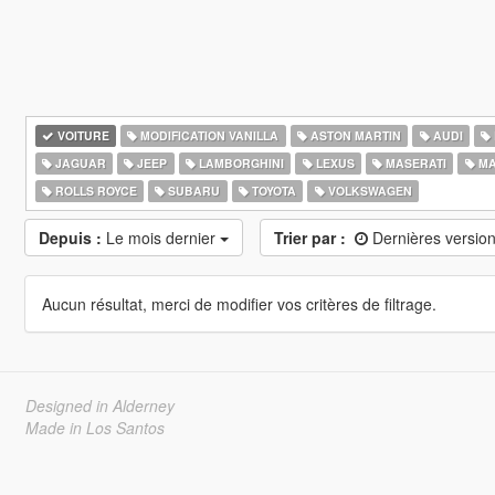
VOITURE
MODIFICATION VANILLA
ASTON MARTIN
AUDI
JAGUAR
JEEP
LAMBORGHINI
LEXUS
MASERATI
MA
ROLLS ROYCE
SUBARU
TOYOTA
VOLKSWAGEN
Depuis :
Le mois dernier
Trier par :
Dernières versio
Aucun résultat, merci de modifier vos critères de filtrage.
Designed in Alderney
Made in Los Santos