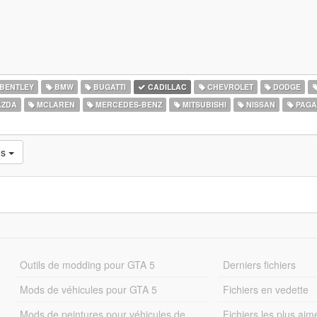
BENTLEY
BMW
BUGATTI
CADILLAC
CHEVROLET
DODGE
ZDA
MCLAREN
MERCEDES-BENZ
MITSUBISHI
NISSAN
PAGA
ns
Outils de modding pour GTA 5
Derniers fichiers
Mods de véhicules pour GTA 5
Fichiers en vedette
Mods de peintures pour véhicules de
Fichiers les plus aim