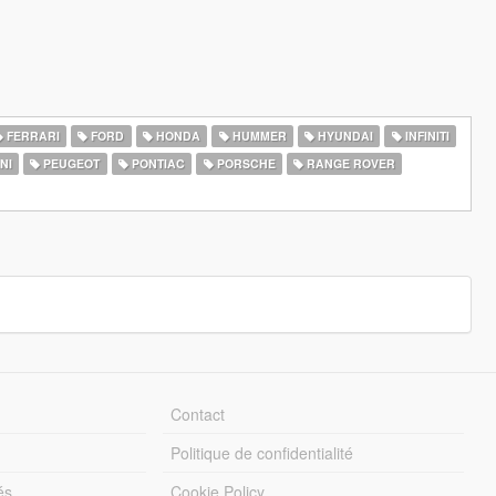
FERRARI
FORD
HONDA
HUMMER
HYUNDAI
INFINITI
NI
PEUGEOT
PONTIAC
PORSCHE
RANGE ROVER
Contact
Politique de confidentialité
és
Cookie Policy