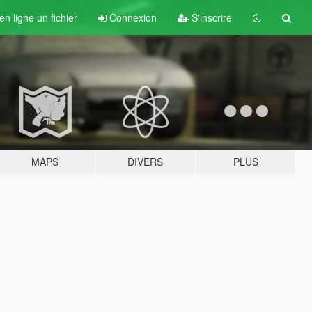
n ligne un fichier
Connexion
S'inscrire
MAPS
DIVERS
PLUS