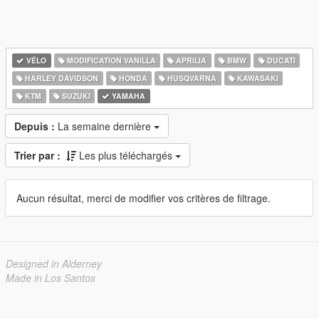
VÉLO
MODIFICATION VANILLA
APRILIA
BMW
DUCATI
HARLEY DAVIDSON
HONDA
HUSQVARNA
KAWASAKI
KTM
SUZUKI
YAMAHA
Depuis :
La semaine dernière
Trier par :
Les plus téléchargés
Aucun résultat, merci de modifier vos critères de filtrage.
Designed in Alderney
Made in Los Santos