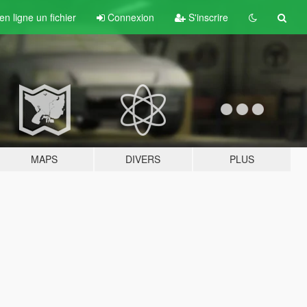
n ligne un fichier
Connexion
S'inscrire
MAPS
DIVERS
PLUS