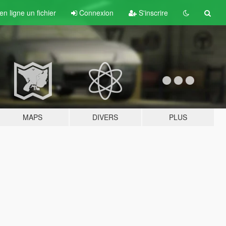
n ligne un fichier
Connexion
S'inscrire
MAPS
DIVERS
PLUS