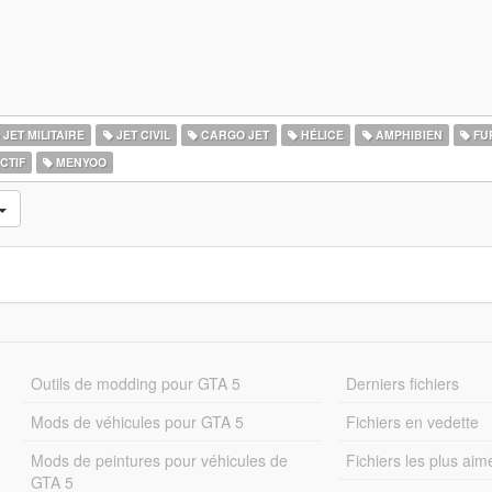
JET MILITAIRE
JET CIVIL
CARGO JET
HÉLICE
AMPHIBIEN
FU
CTIF
MENYOO
Outils de modding pour GTA 5
Derniers fichiers
Mods de véhicules pour GTA 5
Fichiers en vedette
Mods de peintures pour véhicules de
Fichiers les plus aim
GTA 5