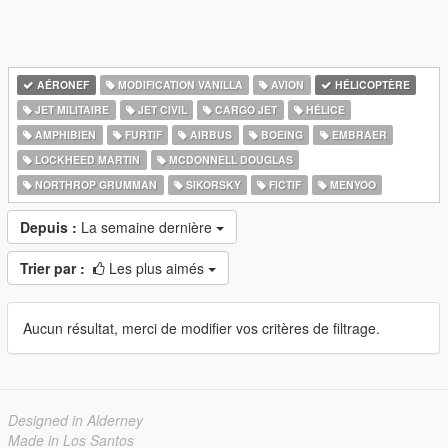
AÉRONEF
MODIFICATION VANILLA
AVION
HÉLICOPTÈRE
JET MILITAIRE
JET CIVIL
CARGO JET
HÉLICE
AMPHIBIEN
FURTIF
AIRBUS
BOEING
EMBRAER
LOCKHEED MARTIN
MCDONNELL DOUGLAS
NORTHROP GRUMMAN
SIKORSKY
FICTIF
MENYOO
Depuis :
La semaine dernière
Trier par :
Les plus aimés
Aucun résultat, merci de modifier vos critères de filtrage.
Designed in Alderney
Made in Los Santos