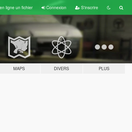
n ligne un fichier
Connexion
S'inscrire
MAPS
DIVERS
PLUS