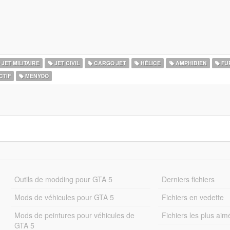
JET MILITAIRE
JET CIVIL
CARGO JET
HÉLICE
AMPHIBIEN
FU
CTIF
MENYOO
Outils de modding pour GTA 5
Derniers fichiers
Mods de véhicules pour GTA 5
Fichiers en vedette
Mods de peintures pour véhicules de
Fichiers les plus aim
GTA 5