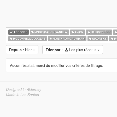
AÉRONEF
MODIFICATION VANILLA
AVION
HÉLICOPTÈRE
MCDONNELL DOUGLAS
NORTHROP GRUMMAN
SIKORSKY
FI
Depuis :
Hier
Trier par :
Les plus récents
Aucun résultat, merci de modifier vos critères de filtrage.
Designed in Alderney
Made in Los Santos