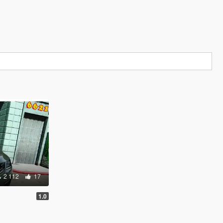
2 112
17
1.0