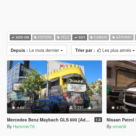
ADD-ON
VOITURE
VÉLO
SUV
CAMION
AÉRONEF
Depuis :
Le mois dernier
Trier par :
Les plus aimés
4.83
2 241
27
4.75
Mercedes Benz Maybach GLS 600 [Add-On | Legacy | Enhanced]
Nissan Patrol 2025
1.0
By
Hammer76
By
omardr