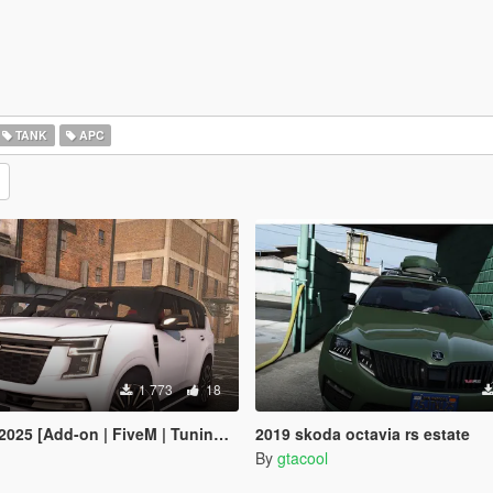
TANK
APC
1 773
18
 [Add-on | FiveM | Tuning | Debadged]
2019 skoda octavia rs estate
By
gtacool