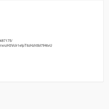
8487175/
2rxnzH3VcIr1efpT9zHzh5bl7lH6vU