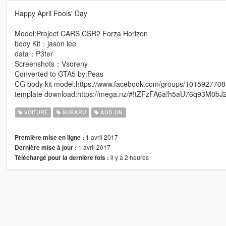
Happy April Fools' Day
Model:Project CARS CSR2 Forza Horizon
body Kit：jason lee
data：P3ter
Screenshots：Vsoreny
Converted to GTA5 by:Peas
CG body kit model:https://www.facebook.com/groups/101592770
template download:https://mega.nz/#!tZFzFA6a!h5aU76q93M0bJ
VOITURE
SUBARU
ADD-ON
1 avril 2017
Première mise en ligne :
1 avril 2017
Dernière mise à jour :
il y a 2 heures
Téléchargé pour la dernière fois :