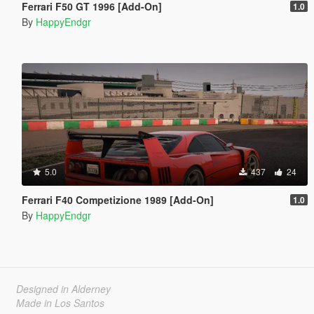
Ferrari F50 GT 1996 [Add-On]
1.0
By
HappyEndgr
5.0
437
24
Ferrari F40 Competizione 1989 [Add-On]
1.0
By
HappyEndgr
Designed in Alderney
Made in Los Santos