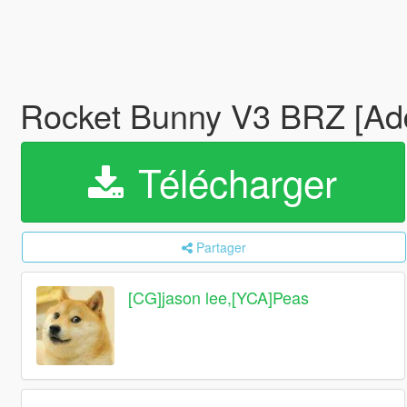
Rocket Bunny V3 BRZ [A
Télécharger
Partager
[CG]jason lee,[YCA]Peas