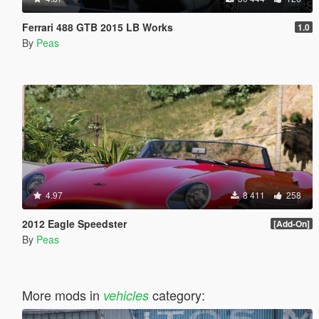
Ferrari 488 GTB 2015 LB Works
1.0
By
Peas
4.97
8 411
258
2012 Eagle Speedster
[Add-On]
By
Peas
More mods in
category:
vehicles