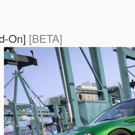
dd-On]
[BETA]