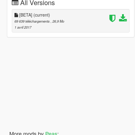
All Versions
[BETA]
(current)
69 639 téléchargements
, 26,9 Mo
1 avril 2017
More mods by
Peas
: