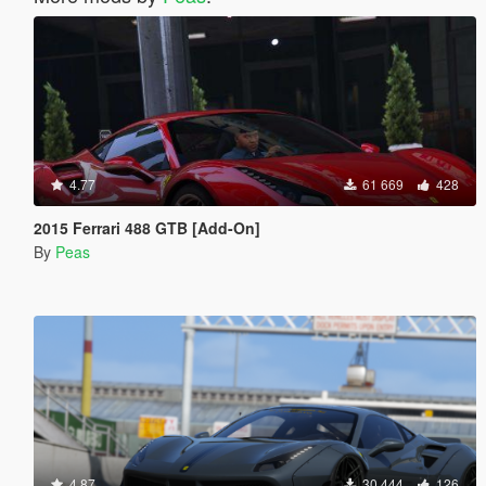
4.77
61 669
428
2015 Ferrari 488 GTB [Add-On]
By
Peas
4.87
30 444
126