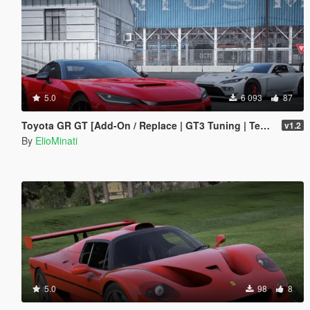
5.0
6 093
87
Toyota GR GT [Add-On / Replace | GT3 Tuning | Template | LODS]
v1.2
By
ElioMinati
5.0
98
8