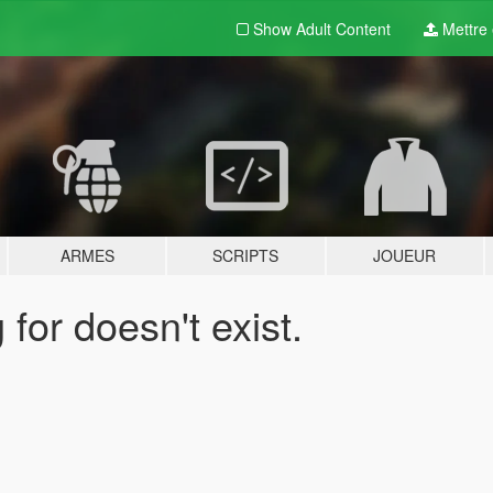
Show Adult
Content
Mettre e
ARMES
SCRIPTS
JOUEUR
for doesn't exist.