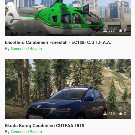
680
8
Elicottero Carabinieri Forestali - EC135- C.U.T.F.A.A.
By
GeneralediBrigata
416
2
Skoda Karoq Carabinieri CUTFAA 1515
By
GeneralediBrigata