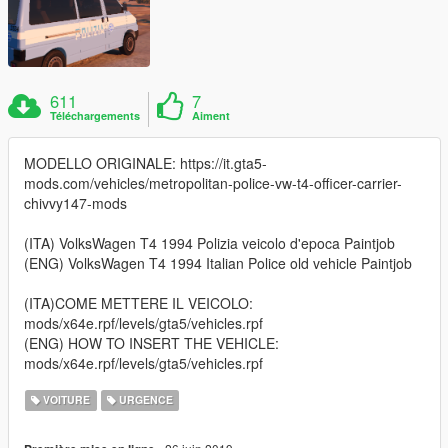
611
7
Téléchargements
Aiment
MODELLO ORIGINALE: https://it.gta5-
mods.com/vehicles/metropolitan-police-vw-t4-officer-carrier-
chivvy147-mods
(ITA) VolksWagen T4 1994 Polizia veicolo d'epoca Paintjob
(ENG) VolksWagen T4 1994 Italian Police old vehicle Paintjob
(ITA)COME METTERE IL VEICOLO:
mods/x64e.rpf/levels/gta5/vehicles.rpf
(ENG) HOW TO INSERT THE VEHICLE:
mods/x64e.rpf/levels/gta5/vehicles.rpf
VOITURE
URGENCE