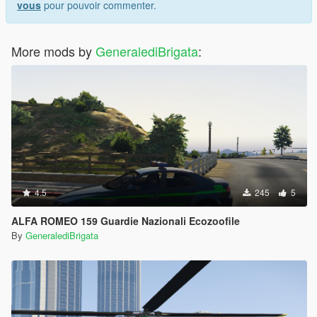
vous
pour pouvoir commenter.
More mods by
GeneralediBrigata
:
4.5
245
5
ALFA ROMEO 159 Guardie Nazionali Ecozoofile
By
GeneralediBrigata