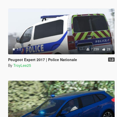
5.0
7 239
28
Peugeot Expert 2017 | Police Nationale
1.0
By
TroyLee25