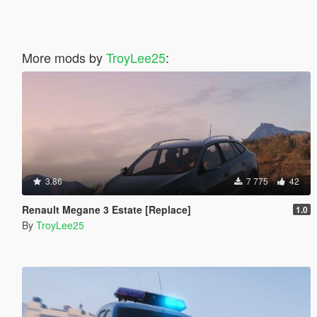
More mods by
TroyLee25
:
3.86
7 775
42
Renault Megane 3 Estate [Replace]
1.0
By
TroyLee25