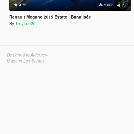
4.75
9 003
57
Renault Megane 2015 Estate | Banalisée
By
TroyLee25
Designed in Alderney
Made in Los Santos