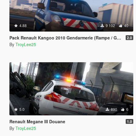
4.88
9 102
40
Pack Renault Kangoo 2010 Gendarmerie (Rampe / Gyroled)
2.0
By
TroyLee25
5.0
890
6
Renault Megane III Douane
1.0
By
TroyLee25