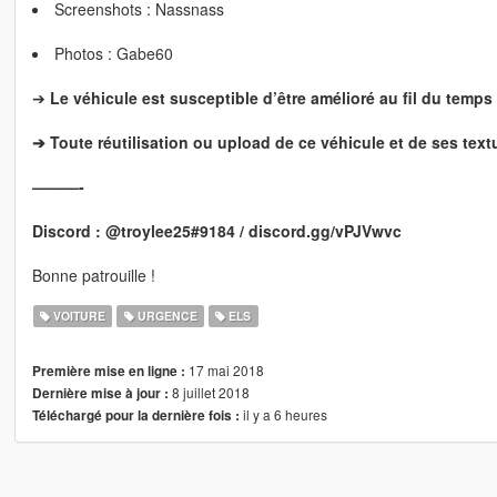
Screenshots : Nassnass
Photos : Gabe60
➔
Le véhicule est susceptible d’être amélioré au fil du temps 
➔ Toute réutilisation ou upload de ce véhicule et de ses text
———-
Discord : @troylee25#9184 / discord.gg/vPJVwvc
Bonne patrouille !
VOITURE
URGENCE
ELS
17 mai 2018
Première mise en ligne :
8 juillet 2018
Dernière mise à jour :
il y a 6 heures
Téléchargé pour la dernière fois :