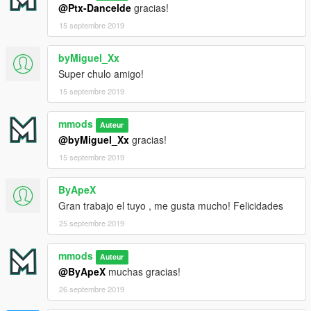
@Ptx-Dancelde
gracias!
15 septembre 2019
byMiguel_Xx
Super chulo amigo!
15 septembre 2019
mmods
Auteur
@byMiguel_Xx
gracias!
15 septembre 2019
ByApeX
Gran trabajo el tuyo , me gusta mucho! Felicidades
25 septembre 2019
mmods
Auteur
@ByApeX
muchas gracias!
26 septembre 2019