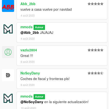
Abb_2bb
vuelve a casa vuelve por navidad
4 août 2020
mmods
Auteur
@Abb_2bb
JAJAJAJ
4 août 2020
vazlu2804
Great !!!
6 août 2020
NoSoyDany
Coches de fiscal y fronteras pls!
6 août 2020
mmods
Auteur
@NoSoyDany
en la siguiente actualización!
10 août 2020