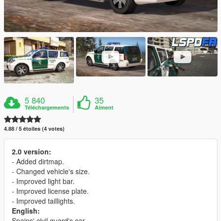
5 840
35
Téléchargements
Aiment
4.88 / 5 étoiles (4 votes)
2.0 version:
- Added dirtmap.
- Changed vehicle's size.
- Improved light bar.
- Improved license plate.
- Improved taillights.
English:
Spains' civil guard's car.