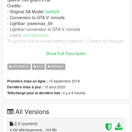
Credits:
- Original SA Model:
bali028
.
- Conversion to GTA V: mmods.
- Lightbar: joseemax_59
- Lightbar conversion to GTA V: mmods
- Livery:
elmodcanario
.
To get the unlock model (without lightbar): Contact me through
Discord, Twitter or Instagram.
Twitter and Instagram: @mmodsgtav
Show Full Description
Discord: mmodsgtav#3554
If you make a livery, please upload only .ytd files and provide
URGENCE
ELS
NISSAN
original link to get yft.
15 septembre 2019
Première mise en ligne :
Castellano:
10 août 2020
Dernière mise à jour :
Vehículo de la Guardia Civil (agrupación de tráfico).
il y a 4 heures
Téléchargé pour la dernière fois :
Créditos:
- Modelo original de San Andreas:
bali028
.
- Conversion a GTA V: mmods.
All Versions
- Puente: joseemax_59.
- Conversión del puente a GTA V: mmods
- Pintura:
2.0
(current)
elmodcanario
.
Para obtener el modelo desbloqueado (sin puente), escríbeme
4 432 téléchargements
, 19,6 Mo