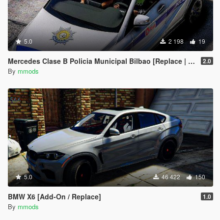
5.0
2 198
19
Mercedes Clase B Policia Municipal Bilbao [Replace | ELS | Template]
2.0
By
mmods
5.0
46 422
150
BMW X6 [Add-On / Replace]
1.0
By
mmods