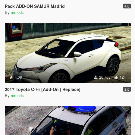
Pack ADD-ON SAMUR Madrid
4.0
By
mmods
4.08
26 703
124
2017 Toyota C-Hr [Add-On | Replace]
2.0
By
mmods