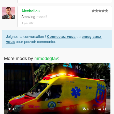
Alexbello3
Amazing model!
1 juin 2021
Joignez la conversation !
Connectez-vous
ou
enregistrez-
vous
pour pouvoir commenter.
More mods by
mmodsgtav
:
4.1
6 821
41