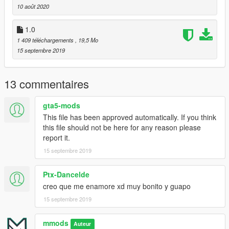
por privado mediante Twitter, Instagram o Discord.
10 août 2020
Twitter e Instagram: @mmodsgtav
Discord: mmodsgtav#3554
1.0
En caso de hacer una pintura, publica solo los ytd y
1 409 téléchargements
, 19,5 Mo
proporciona este enlace para descargar los yft.
15 septembre 2019
13 commentaires
gta5-mods
This file has been approved automatically. If you think
this file should not be here for any reason please
report it.
15 septembre 2019
Ptx-Dancelde
creo que me enamore xd muy bonito y guapo
15 septembre 2019
mmods
Auteur