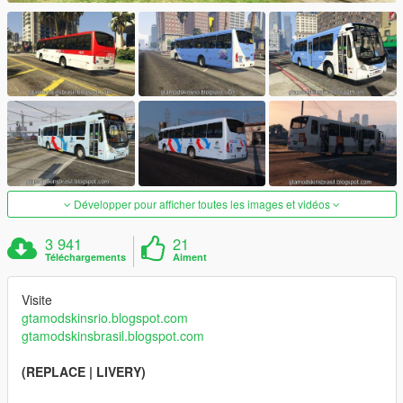
Développer pour afficher toutes les images et vidéos
3 941
21
Téléchargements
Aiment
Visite
gtamodskinsrio.blogspot.com
gtamodskinsbrasil.blogspot.com
(REPLACE | LIVERY)