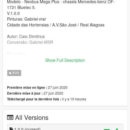
Modelo - Neobus Mega Plus - chassis Mercedes-benz OF-
1721 Bluetec 5.
V.1.0.0
Pinturas: Gabriel-msr
Cidade das Hortensias / A.V.São José / Real Alagoas
Autor: Caio Dimitrius
Conversão: Gabriel-MSR
Funciona
Vidros quebráveis,
Show Full Description
Todos as lanternas funcionam corretamente.
Velocímetro.
BUS
As portas do meio
etc.
27 juin 2020
Première mise en ligne :
Instrução de instalação dentro do arquivo.
27 juin 2020
Dernière mise à jour :
Encontrou problemas? Avise!
il y a 10 heures
Téléchargé pour la dernière fois :
Divirta-se!!..
Features
All Versions
-Dials work.
-Breakable glasses
-All headlights works
1.0.0
(current)