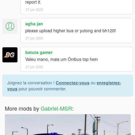
report it.
27 juin 2020
agha jan
please upload higher bus or yutong and bh120f
27 juin 2020
batuta gamer
Valeu mano, mais um Ônibus top hein
27 juin 2020
Joignez la conversation !
Connectez-vous
ou
enregistrez-
vous
pour pouvoir commenter.
More mods by
Gabriel-MSR
: