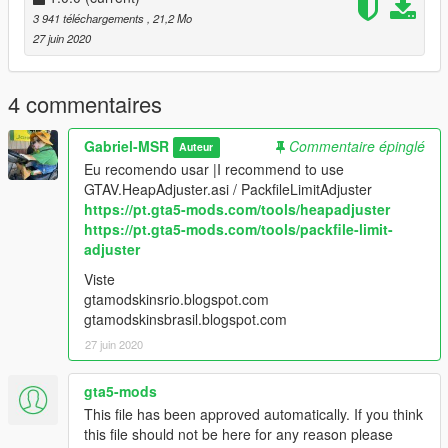
-Middle doors works
3 941 téléchargements
, 21,2 Mo
etc
27 juin 2020
*Installation instruction inside the file.
* Found problems? Warn me!
Enjoy!
4 commentaires
Eu recomendo usar |I recommend to use
Gabriel-MSR
Commentaire épinglé
Auteur
GTAV.HeapAdjuster.asi / PackfileLimitAdjuster
Eu recomendo usar |I recommend to use
https://pt.gta5-mods.com/tools/heapadjuster
GTAV.HeapAdjuster.asi / PackfileLimitAdjuster
https://pt.gta5-mods.com/tools/packfile-limit-adjuster
https://pt.gta5-mods.com/tools/heapadjuster
https://pt.gta5-mods.com/tools/packfile-limit-
adjuster
Viste
gtamodskinsrio.blogspot.com
gtamodskinsbrasil.blogspot.com
27 juin 2020
gta5-mods
This file has been approved automatically. If you think
this file should not be here for any reason please