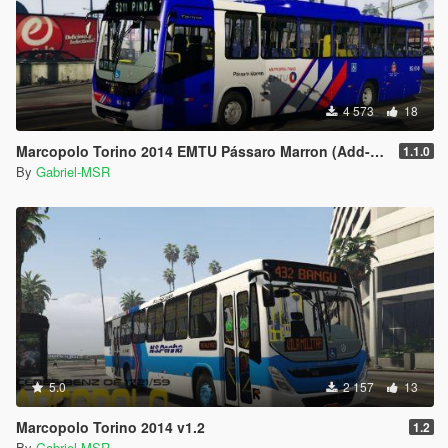
4 573
18
Marcopolo Torino 2014 EMTU Pássaro Marron (Add-on | Livery)
1.1.0
By
Gabriel-MSR
5.0
2 157
13
Marcopolo Torino 2014 v1.2
1.2
By
Gabriel-MSR