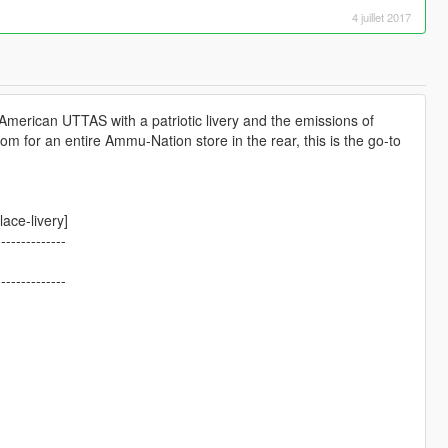
4 juillet 2017
merican UTTAS with a patriotic livery and the emissions of
om for an entire Ammu-Nation store in the rear, this is the go-to
ace-livery]
--------------
--------------