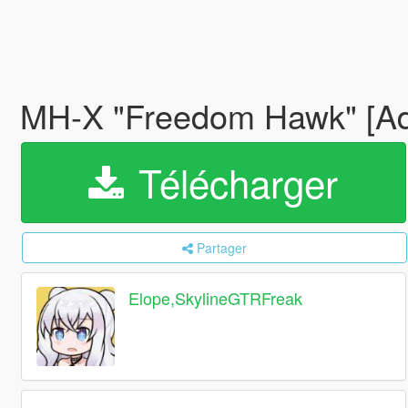
MH-X "Freedom Hawk" [A
Télécharger
Partager
Elope,SkylineGTRFreak