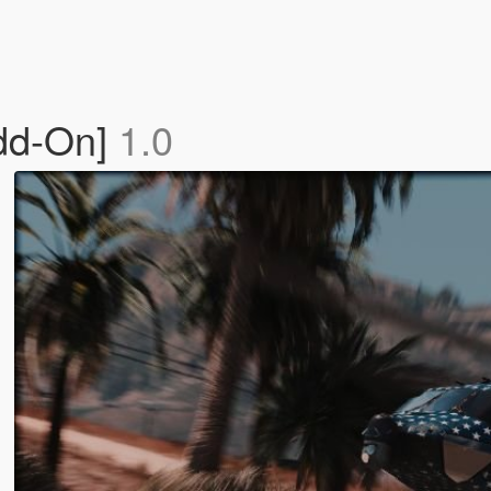
dd-On]
1.0