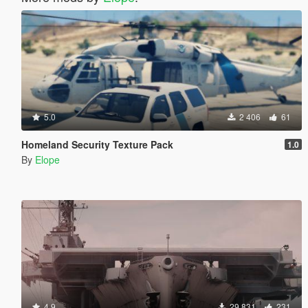
5.0
2 406
61
Homeland Security Texture Pack
1.0
By
Elope
4.9
29 831
231