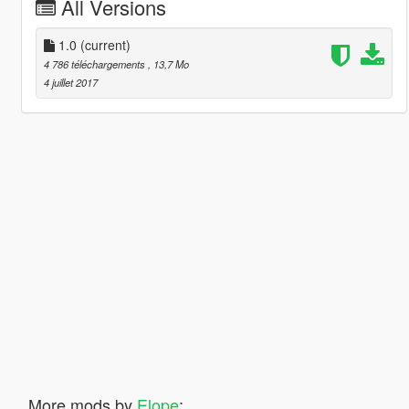
All Versions
1.0
(current)
4 786 téléchargements
, 13,7 Mo
4 juillet 2017
More mods by
Elope
: