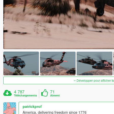
Développer pour afficher t
4 787
71
Téléchargements
Aiment
patrickprof
America, delivering freedom since 1776