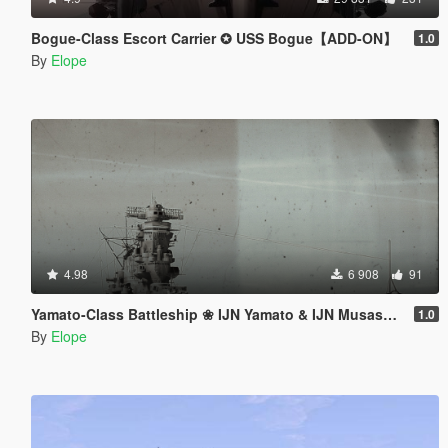
Bogue-Class Escort Carrier ✪ USS Bogue【ADD-ON】
1.0
By
Elope
4.98
6 908
91
Yamato-Class Battleship ❀ IJN Yamato & IJN Musashi【ADD-ON】
1.0
By
Elope