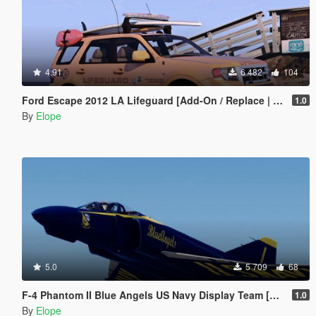
4.91
6 482
104
Ford Escape 2012 LA Lifeguard [Add-On / Replace | ELS | Wipers]
1.0
By
Elope
5.0
5 709
68
F-4 Phantom II Blue Angels US Navy Display Team [Add-on]
1.0
By
Elope