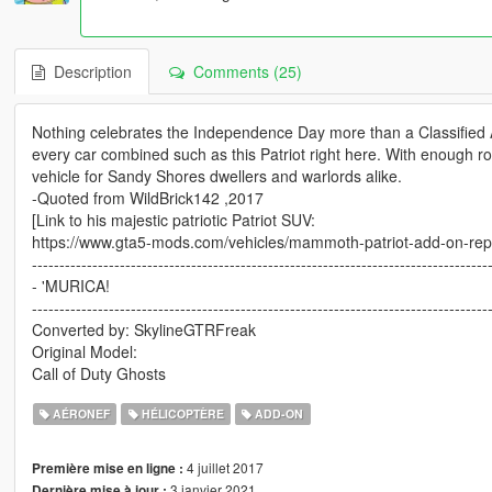
Description
Comments (25)
Nothing celebrates the Independence Day more than a Classified A
every car combined such as this Patriot right here. With enough ro
vehicle for Sandy Shores dwellers and warlords alike.
-Quoted from WildBrick142 ,2017
[Link to his majestic patriotic Patriot SUV:
https://www.gta5-mods.com/vehicles/mammoth-patriot-add-on-repl
-----------------------------------------------------------------------------------
- 'MURICA!
-----------------------------------------------------------------------------------
Converted by: SkylineGTRFreak
Original Model:
Call of Duty Ghosts
AÉRONEF
HÉLICOPTÈRE
ADD-ON
4 juillet 2017
Première mise en ligne :
3 janvier 2021
Dernière mise à jour :