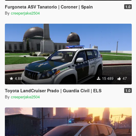
Furgoneta ASV Tanatorio | Coroner | Spain
1.0
By
creeperjake2504
4.88
15 489
47
Toyota LandCruiser Prado | Guardia Civil | ELS
1.0
By
creeperjake2504