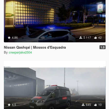
4.86
5 117
42
Nissan Qashqai | Mossos d'Esquadra
1.0
By
creeperjake2504
4.5
645
10