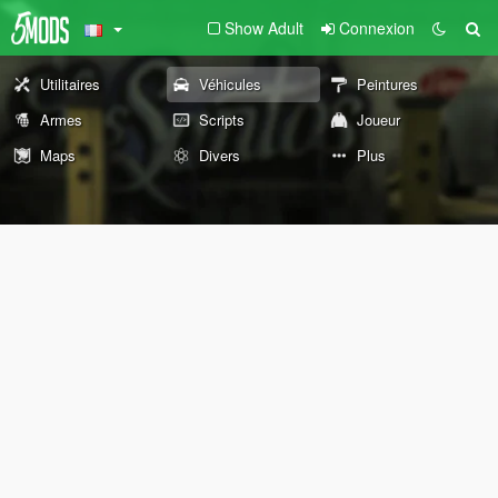
Show Adult
Connexion
Utilitaires
Véhicules
Peintures
Armes
Scripts
Joueur
Maps
Divers
Plus