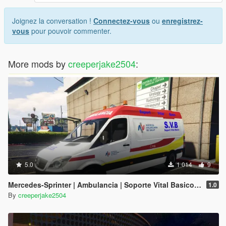
Joignez la conversation !
Connectez-vous
ou
enregistrez-
vous
pour pouvoir commenter.
More mods by
creeperjake2504
:
5.0
1 014
9
Mercedes-Sprinter | Ambulancia | Soporte Vital Basico (S.V.B.) | Comunidad Valenciana
1.0
By
creeperjake2504