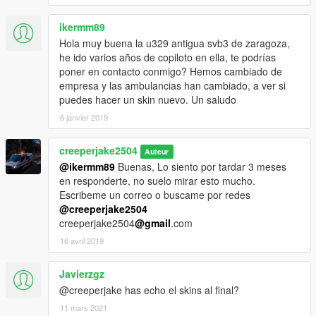
ikermm89
Hola muy buena la u329 antigua svb3 de zaragoza,
he ido varios años de copiloto en ella, te podrías
poner en contacto conmigo? Hemos cambiado de
empresa y las ambulancias han cambiado, a ver si
puedes hacer un skin nuevo. Un saludo
6 janvier 2019
creeperjake2504
Auteur
@ikermm89
Buenas, Lo siento por tardar 3 meses
en responderte, no suelo mirar esto mucho.
Escribeme un correo o buscame por redes
@creeperjake2504
creeperjake2504
@gmail
.com
16 avril 2019
Javierzgz
@creeperjake has echo el skins al final?
11 mars 2021