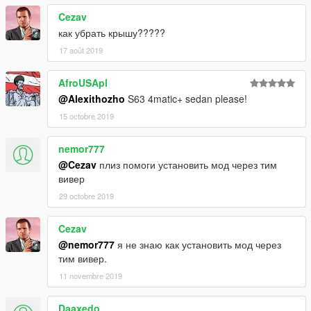
Cezav
как убрать крышу?????
17 août 2019
AfroUSApl
@Alexithozho
S63 4matic+ sedan please!
15 octobre 2019
nemor777
@Cezav
плиз помоги установить мод через тим
вивер
29 octobre 2019
Cezav
@nemor777
я не знаю как установить мод через
тим вивер.
11 novembre 2019
Daaxedo