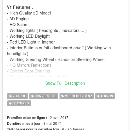
V1 Features :
- High Quality 3D Model
- 3D Engine
- HQ Salon
- Working lights ( headlights , Indicators ... )
- Working LED Daylight
- Red LED Light in Interior
- Interior Buttons on/off / dashboard on/off ( Working with
headlights )
- Working Steering Wheel / Hands on Steering Wheel
- HQ Mirrors Reflections
- Correct Door Opening
- Paint 1 : body / Paint 2 : Interior
- Breakable Windscreen
Show Full Description
- The Car Supports All game Functions ...
VOITURE
CONVERTIBLE
MERCEDES-BENZ
ADD-ON
CHANGELOG :
FEATURED
- 1.1 :
* Add-On Version
* Extra Paintable Roof with Extra Windows ( Breakable )
12 avril 2017
Première mise en ligne :
* Working Dials
3 mai 2017
Dernière mise à jour :
* Fixed Seat Problem
il y a 5 heures
Téléchargé pour la dernière fois :