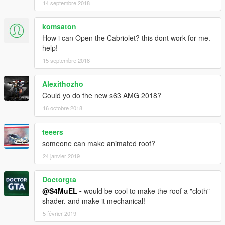
14 septembre 2018
komsaton
How i can Open the Cabriolet? this dont work for me.
help!
15 septembre 2018
Alexithozho
Could yo do the new s63 AMG 2018?
16 octobre 2018
teeers
someone can make animated roof?
24 janvier 2019
Doctorgta
@S4MuEL -
would be cool to make the roof a "cloth"
shader. and make it mechanical!
5 février 2019