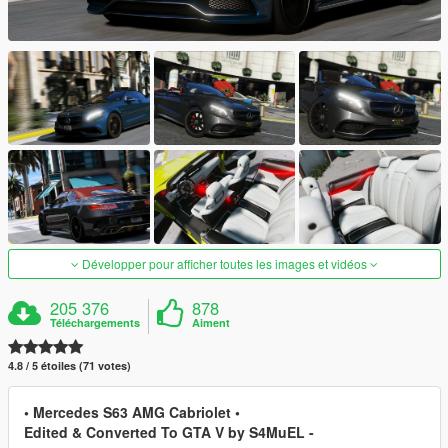
Développer pour afficher toutes les images et vidéos
205 376
878
Téléchargements
Aiment
4.8 / 5 étoiles (71 votes)
• Mercedes S63 AMG Cabriolet •
Edited & Converted To GTA V by S4MuEL -