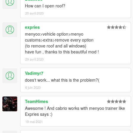
How can I open roof?
20 avril 2020
expries
menyoo>vehicle option>menyo
customs>extra>remove every option
(to remove roof and all windows)
have fun , thanks to this beautiful mod !
29 avril 2020
Vadimyr7
does't work... what this is the problem?(
6 juin 2020
TeamHimes
Awesome ! And cabrio works with menyoo trainer like
Expries says :)
19 mai 2021