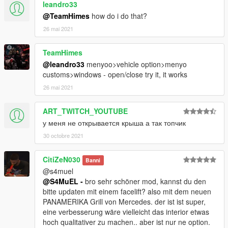
leandro33
@TeamHimes
how do i do that?
26 mai 2021
TeamHimes
@leandro33
menyoo>vehicle option>menyo
customs>windows - open/close try it, it works
26 mai 2021
ART_TWITCH_YOUTUBE
у меня не открывается крыша а так топчик
30 octobre 2021
CitiZeN030
Banni
@s4muel
@S4MuEL -
bro sehr schöner mod, kannst du den
bitte updaten mit einem facelift? also mit dem neuen
PANAMERIKA Grill von Mercedes. der ist ist super,
eine verbesserung wäre vielleicht das interior etwas
hoch qualitativer zu machen.. aber ist nur ne option.