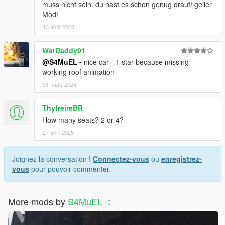
muss nicht sein. du hast es schon genug drauf! geiler
Mod!
13 août 2023
WarDaddy91
@S4MuEL -
nice car - 1 star because missing
working roof animation
31 mars 2024
ThyfreireBR
How many seats? 2 or 4?
27 avril 2025
Joignez la conversation !
Connectez-vous
ou
enregistrez-
vous
pour pouvoir commenter.
More mods by
S4MuEL -
: