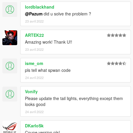
lordblackhand
@Pazum
did u solve the problem ?
23 avril 2022
ARTEK22
Amazing work! Thank U!!
23 avril 2022
isme_om
pls tell what spwan code
24 avril 2022
Vonify
Please update the tail lights, everything except them
looks good
24 avril 2022
DKarloSk
Coupe version pls!