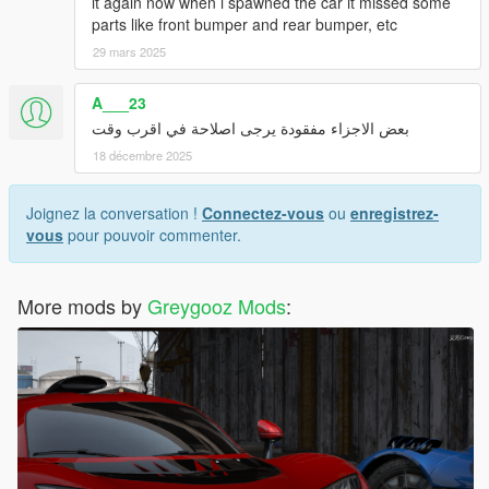
it again now when i spawned the car it missed some
parts like front bumper and rear bumper, etc
29 mars 2025
A___23
بعض الاجزاء مفقودة يرجى اصلاحة في اقرب وقت
18 décembre 2025
Joignez la conversation !
Connectez-vous
ou
enregistrez-
vous
pour pouvoir commenter.
More mods by
Greygooz Mods
: