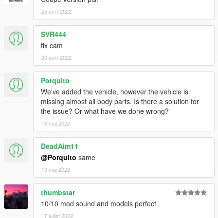
25 avril 2022
SVR444
fix cam
30 avril 2022
Porquito
We've added the vehicle, however the vehicle is
missing almost all body parts. Is there a solution for
the issue? Or what have we done wrong?
16 mai 2022
DeadAim11
@Porquito
same
19 mai 2022
thumbstar
10/10 mod sound and models perfect
17 juillet 2022