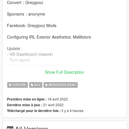
Convert：Greygooz
Sponsors：anonyme
Facebook: Greygooz Mods
Configuring IRL Exterior Aesthetics: MsMotors
Update :
- HD Dashboard (rework)
- Turn signal
- Brake paint (secondary painting)
- Tire width adjustment
Show Full Description
- Rework all rear lights
- Original license plate
VOITURE
SUV
MERCEDES-BENZ
- Realistic handling
- Change ambient light color (change interior color)
18 avril 2022
Première mise en ligne :
21 avril 2022
Dernière mise à jour :
Features:
il y a 4 heures
Téléchargé pour la dernière fois :
- HQ exterior
- HQ interior
- HD dials
All Versions