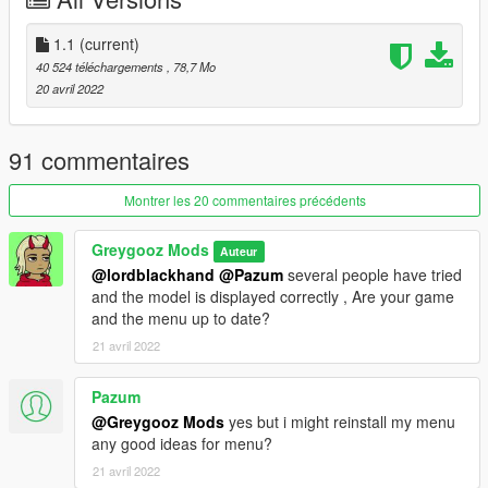
- ambient light
- illuminated door badge
1.1
(current)
installation :
40 524 téléchargements
, 78,7 Mo
1.- Go to "/update/x64/dlcpacks/", create a new folder called
20 avril 2022
"gle63sgg" and put inside the "dlc.rpf" file.
2.- Export "dlclist.xml" from "/update/update.rpf/common/data/
91 commentaires
The car body needs to be refitted in a refitting shop to be able
to play normally ！！！
Montrer les 20 commentaires précédents
Greygooz Mods
Auteur
@lordblackhand
@Pazum
several people have tried
and the model is displayed correctly , Are your game
and the menu up to date?
21 avril 2022
Pazum
@Greygooz Mods
yes but i might reinstall my menu
any good ideas for menu?
21 avril 2022