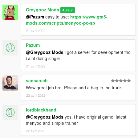
Greygooz Mods
Auteur
@Pazum
easy to use:
https://www.gta5-
mods.com/scripts/menyoo-pc-sp
21 avril 2022
Pazum
@Greygooz Mods
i got a server for development tho
i aint doing single
21 avril 2022
sansanich
Wow great job bro. Please add a bag to the trunk.
22 avril 2022
lordblackhand
@Greygooz Mods
yes, i have original game, latest
menyoo and simple trainer
22 avril 2022