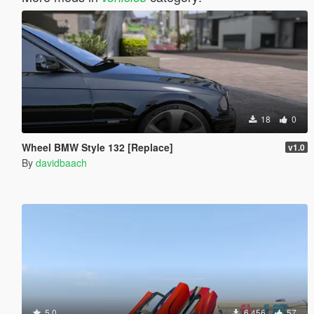
18
0
Wheel BMW Style 132 [Replace]
v1.0
By
davidbaach
5.0
6 456
57