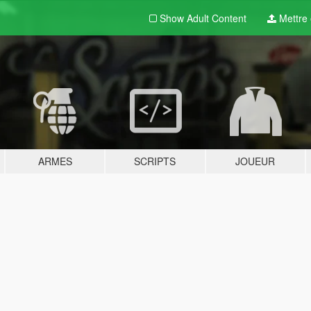
Show Adult
Content
Mettre e
ARMES
SCRIPTS
JOUEUR