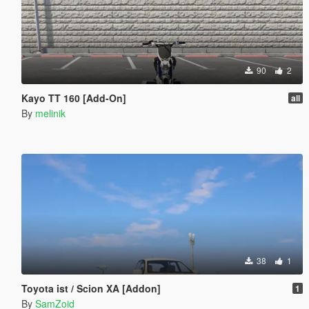
90
2
Kayo TT 160 [Add-On]
all
By
melinik
38
1
Toyota ist / Scion XA [Addon]
1
By
SamZoid