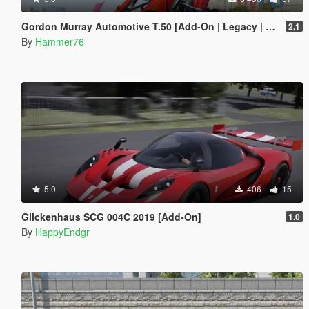
Gordon Murray Automotive T.50 [Add-On | Legacy | Enhanced]
2.1
By
Hammer76
5.0
406
15
Glickenhaus SCG 004C 2019 [Add-On]
1.0
By
HappyEndgr