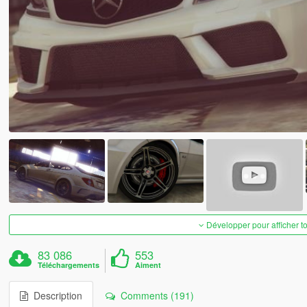
Développer pour afficher t
83 086
553
Téléchargements
Aiment
Description
Comments (191)