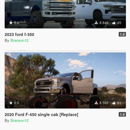
5.0
8 843
65
2023 ford f-350
1.0
By
Branson12
0.5
8 592
61
2020 Ford F-450 single cab [Replace]
1.0
By
Branson12