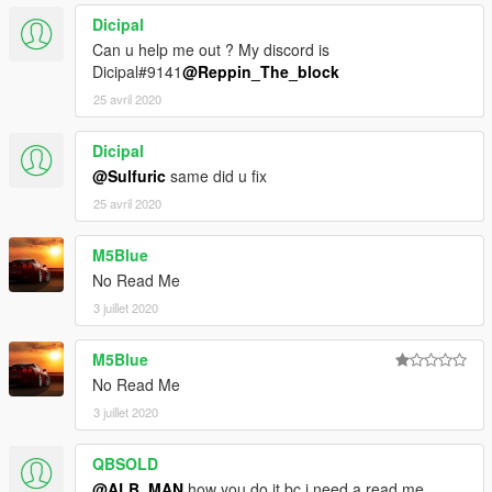
Dicipal
Can u help me out ? My discord is
Dicipal#9141
@Reppin_The_block
25 avril 2020
Dicipal
@Sulfuric
same did u fix
25 avril 2020
M5Blue
No Read Me
3 juillet 2020
M5Blue
No Read Me
3 juillet 2020
QBSOLD
@ALB_MAN
how you do it bc i need a read me