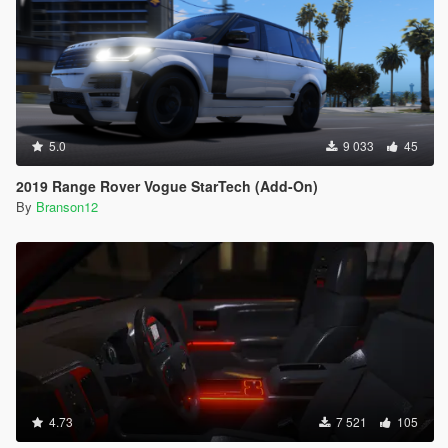
5.0
9 033
45
2019 Range Rover Vogue StarTech (Add-On)
By
Branson12
4.73
7 521
105