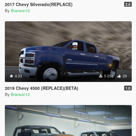
2017 Chevy Silverado(REPLACE)
2.0
By
Branson12
4.33
5 208
29
2019 Chevy 4500 (REPLACE)(BETA)
1.0
By
Branson12