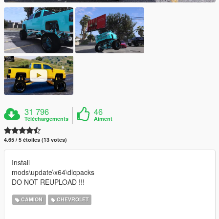
31 796
46
Téléchargements
Aiment
4.65 / 5 étoiles (13 votes)
Install
mods\update\x64\dlcpacks
DO NOT REUPLOAD !!!
CAMION
CHEVROLET