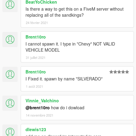
BeatYoChicken
Is there a way to get this on a FiveM server without
replacing all of the sandkings?
24 février 2021
Brent10ro
I cannot spawn it. I type in "Chevy" NOT VALID
VEHICLE MODEL
31 juillet 2021
Brent10ro
I Fixed it. spawn by name "SILVERADO"
1 août 2021
Vinnie_Valchino
@brent10ro
how do i dowload
14 novembre 2021
dlewis123