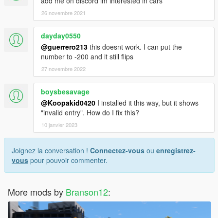
add me on discord im interested in cars
26 novembre 2021
dayday0550
@guerrero213
this doesnt work. I can put the
number to -200 and it still flips
27 novembre 2022
boysbesavage
@Koopakid0420
I installed it this way, but it shows
"invalid entry". How do I fix this?
10 janvier 2023
Joignez la conversation !
Connectez-vous
ou
enregistrez-
vous
pour pouvoir commenter.
More mods by
Branson12
: