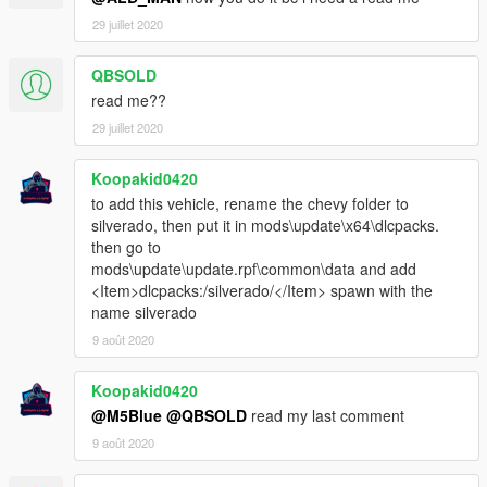
29 juillet 2020
QBSOLD
read me??
29 juillet 2020
Koopakid0420
to add this vehicle, rename the chevy folder to
silverado, then put it in mods\update\x64\dlcpacks.
then go to
mods\update\update.rpf\common\data and add
<Item>dlcpacks:/silverado/</Item> spawn with the
name silverado
9 août 2020
Koopakid0420
@M5Blue
@QBSOLD
read my last comment
9 août 2020