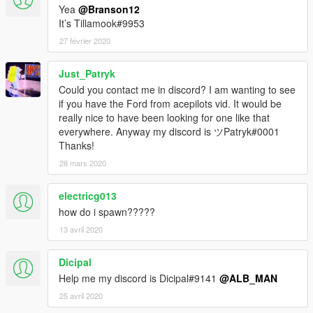
Yea
@Branson12
It’s Tillamook#9953
27 février 2020
Just_Patryk
Could you contact me in discord? I am wanting to see
if you have the Ford from acepilots vid. It would be
really nice to have been looking for one like that
everywhere. Anyway my discord is ツPatryk#0001
Thanks!
28 mars 2020
electricg013
how do i spawn?????
13 avril 2020
Dicipal
Help me my discord is Dicipal#9141
@ALB_MAN
25 avril 2020