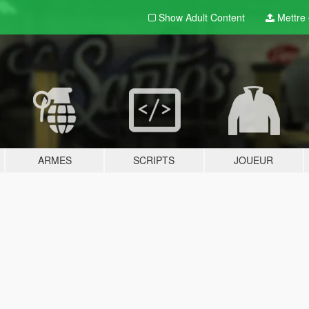
Show Adult
Content
Mettre e
ARMES
SCRIPTS
JOUEUR