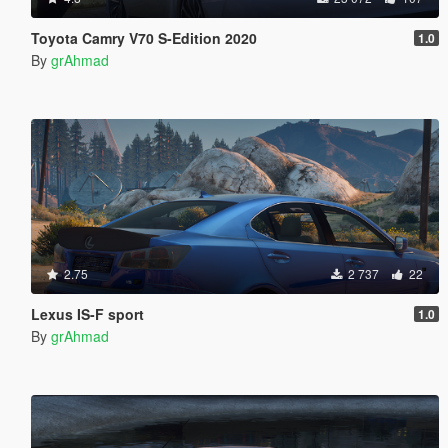
Toyota Camry V70 S-Edition 2020
1.0
By
grAhmad
2.75
2 737
22
Lexus IS-F sport
1.0
By
grAhmad