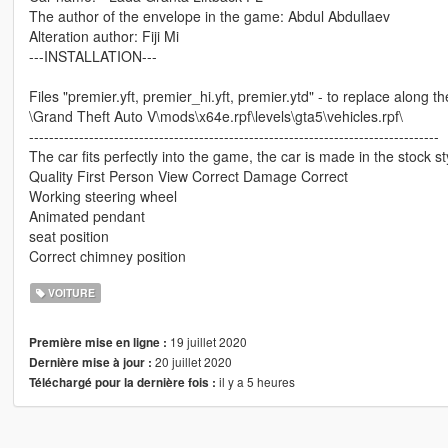
The author of the envelope in the game: Abdul Abdullaev
Alteration author: Fiji Mi
---INSTALLATION---
Files "premier.yft, premier_hi.yft, premier.ytd" - to replace along t
\Grand Theft Auto V\mods\x64e.rpf\levels\gta5\vehicles.rpf\
----------------------------------------------------------------------------------
The car fits perfectly into the game, the car is made in the stock st
Quality First Person View Correct Damage Correct
Working steering wheel
Animated pendant
seat position
Correct chimney position
VOITURE
19 juillet 2020
Première mise en ligne :
20 juillet 2020
Dernière mise à jour :
il y a 5 heures
Téléchargé pour la dernière fois :