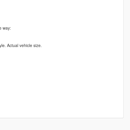
he way:
yle. Actual vehicle size.