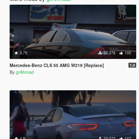
3.75
27 378
100
Mercedes-Benz CLS 55 AMG W219 [Replace]
1.0
By
grAhmad
4.8
23 072
107