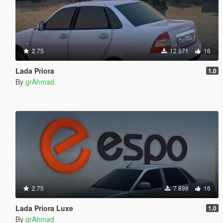
2.75
12 571
16
Lada Priora
1.0
By
grAhmad
2.75
7 898
16
Lada Priora Luxe
1.0
By
grAhmad