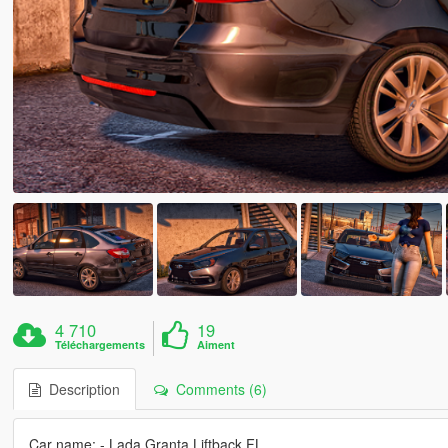
4 710
19
Téléchargements
Aiment
Description
Comments (6)
Car name: - Lada Granta Liftback FL