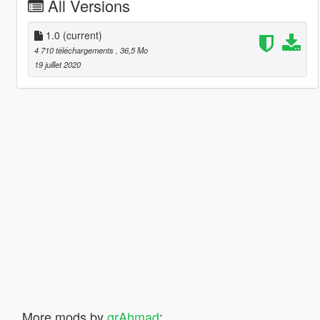
All Versions
1.0
(current)
4 710 téléchargements
, 36,5 Mo
19 juillet 2020
More mods by
grAhmad
: