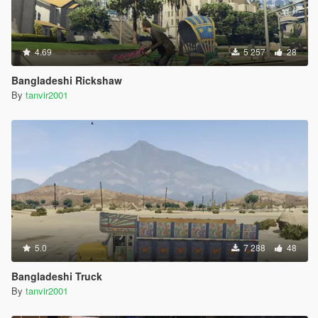
4.69
5 257
28
Bangladeshi Rickshaw
By
tanvir2001
5.0
7 288
48
Bangladeshi Truck
By
tanvir2001