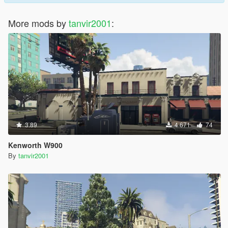
More mods by
tanvir2001
:
3.89
4 671
74
Kenworth W900
By
tanvir2001