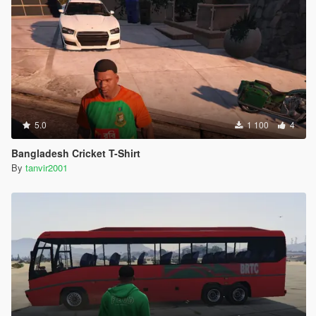
5.0
1 100
4
Bangladesh Cricket T-Shirt
By
tanvir2001