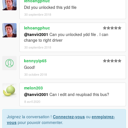
lehoangphuc
Did you unlocked this ydd file
30 septembre 2018
lehoangphuc
@tanvir2001
Can you unlocked ydd file . I can
change to right driver
30 septembre 2018
kennyyip65
Good!
30 octobre 2018
melon203
@tanvir2001
Can i edit and reupload this bus?
8 avril 2020
Joignez la conversation !
Connectez-vous
ou
enregistrez-
vous
pour pouvoir commenter.