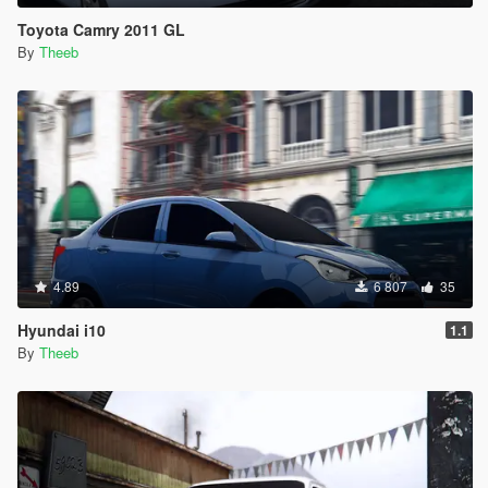
Toyota Camry 2011 GL
By
Theeb
4.89
6 807
35
Hyundai i10
1.1
By
Theeb