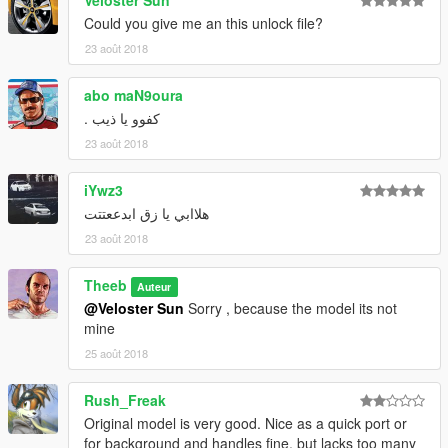
Could you give me an this unlock file?
23 août 2018
abo maN9oura
كفوو يا ذيب .
23 août 2018
iYwz3
هلاابي يا زق ابدععتتت
23 août 2018
Theeb
Auteur
@Veloster Sun
Sorry , because the model its not
mine
25 août 2018
Rush_Freak
Original model is very good. Nice as a quick port or
for background and handles fine, but lacks too many