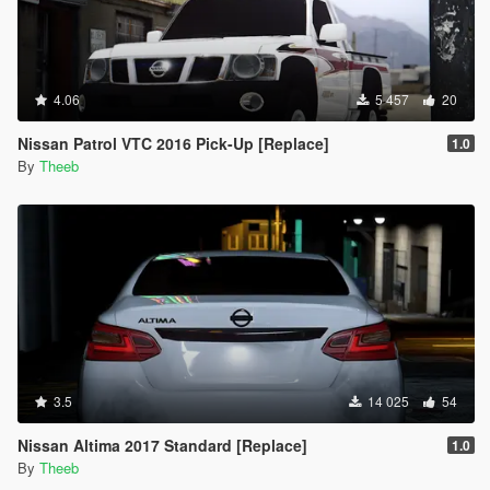
4.06
5 457
20
Nissan Patrol VTC 2016 Pick-Up [Replace]
1.0
By
Theeb
3.5
14 025
54
Nissan Altima 2017 Standard [Replace]
1.0
By
Theeb