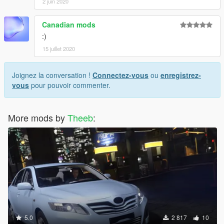
2 juin 2020
Canadian mods
:)
15 juillet 2020
Joignez la conversation !
Connectez-vous
ou
enregistrez-
vous
pour pouvoir commenter.
More mods by
Theeb
:
5.0
2 817
10