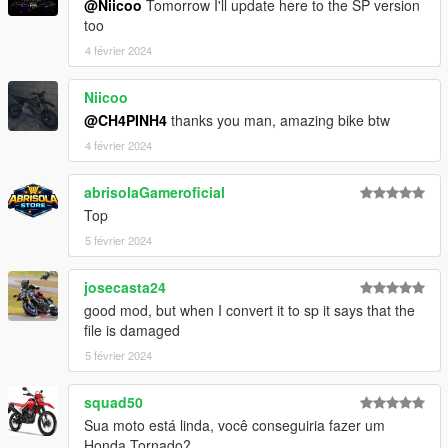
@Niicoo
Tomorrow I'll update here to the SP version
too
4 février 2024
Niicoo
@CH4PINH4
thanks you man, amazing bike btw
4 février 2024
abrisolaGameroficial
Top
5 février 2024
josecasta24
good mod, but when I convert it to sp it says that the
file is damaged
5 février 2024
squad50
Sua moto está linda, você conseguiria fazer um
Honda Tornado?