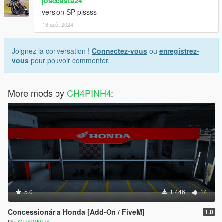
josecasta24
version SP plssss
18 août 2024
Joignez la conversation !
Connectez-vous
ou
enregistrez-
vous
pour pouvoir commenter.
More mods by
CH4PINH4
:
5.0
1 446
14
Concessionária Honda [Add-On / FiveM]
1.0
By
CH4PINH4