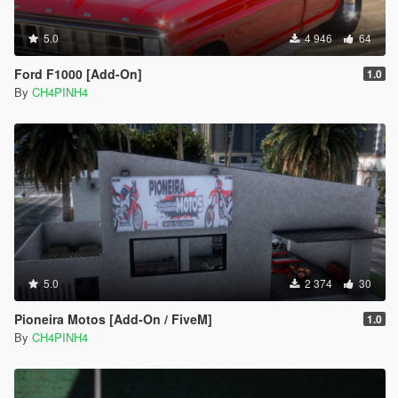
5.0
4 946
64
Ford F1000 [Add-On]
1.0
By
CH4PINH4
5.0
2 374
30
Pioneira Motos [Add-On / FiveM]
1.0
By
CH4PINH4