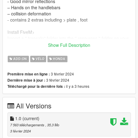
- Good mirror reflections
– Hands on the handlebars
– collision deformation
- contains 2 extras including > plate , foot
Install FiveM>
Import a '' transalp'' folder into the '' resources '' folder on your
FiveM server
Show Full Description
C:\server\resources
Put '' start transalp'' in '' server.cfg ''
ADD-ON
VÉLO
HONDA
3 février 2024
Première mise en ligne :
3 février 2024
Dernière mise à jour :
il y a 3 heures
Téléchargé pour la dernière fois :
All Versions
1.0
(current)
7 563 téléchargements
, 35,3 Mo
3 février 2024