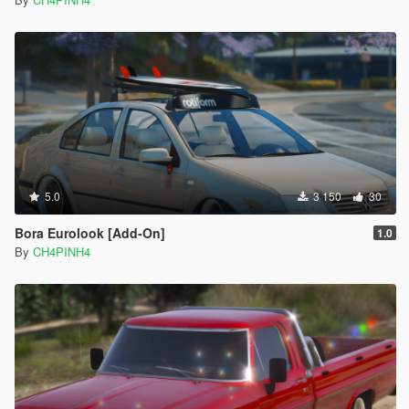
5.0
3 150
30
Bora Eurolook [Add-On]
1.0
By
CH4PINH4