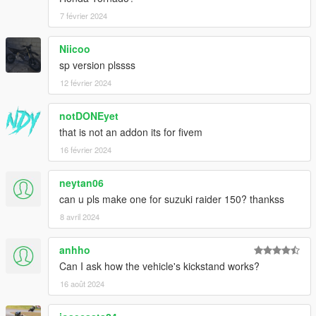
7 février 2024
Niicoo
sp version plssss
12 février 2024
notDONEyet
that is not an addon its for fivem
16 février 2024
neytan06
can u pls make one for suzuki raider 150? thankss
8 avril 2024
anhho
Can I ask how the vehicle's kickstand works?
16 août 2024