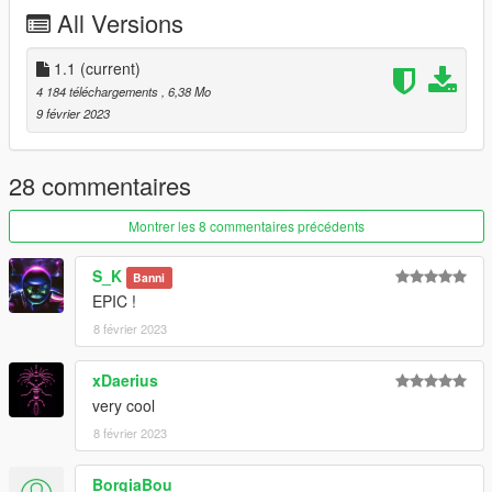
1. place 'gspeedster' folder in mods/update/x64/dlcpacks
All Versions
2. add this line 'dlcpacks:/gspeedster/' in dlclist.xml
1.1
(current)
4 184 téléchargements
, 6,38 Mo
9 février 2023
28 commentaires
Montrer les 8 commentaires précédents
S_K
Banni
EPIC !
8 février 2023
xDaerius
very cool
8 février 2023
BorgiaBou