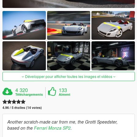
Développer pour afficher toutes les images et vidéos
4 320
133
Téléchargements
Aiment
4.96 / 5 étoiles (14 votes)
Another scratch-made car from me, the Grotti Speedster,
based on the
Ferrari Monza SP2
.