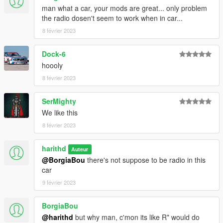
man what a car, your mods are great... only problem
the radio dosen't seem to work when in car...
8 février 2023
Dock-6
hoooly
8 février 2023
SerMighty
We like this
8 février 2023
harithd
Auteur
@BorgiaBou
there's not suppose to be radio in this
car
9 février 2023
BorgiaBou
@harithd
but why man, c'mon its like R* would do