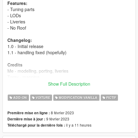
Features:
- Tuning parts
- LODs
- Liveries
- No Roof
Changelog:
1.0 - Initial release
1.1 - handling fixed (hopefully)
Credits
Me - modelling, porting, liveries
Torqy - mapping
LamboFreak
- custom sounds
Show Full Description
Eddlm
- custom handling
Fir, Sirocc, me - photos
ADD-ON
VOITURE
MODIFICATION VANILLA
FICTIF
Bugs:
8 février 2023
Première mise en ligne :
- Handling issue (fixed in v1.1)
9 février 2023
Dernière mise à jour :
Let me know if you find any more
il y a 11 heures
Téléchargé pour la dernière fois :
Installation instructions: