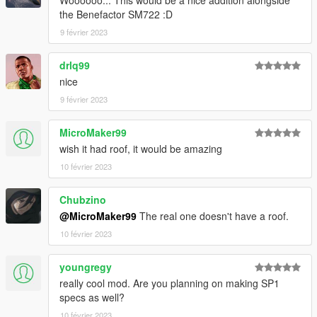
the Benefactor SM722 :D
9 février 2023
drlq99
nice
9 février 2023
MicroMaker99
wish it had roof, it would be amazing
10 février 2023
Chubzino
@MicroMaker99
The real one doesn't have a roof.
10 février 2023
youngregy
really cool mod. Are you planning on making SP1
specs as well?
10 février 2023