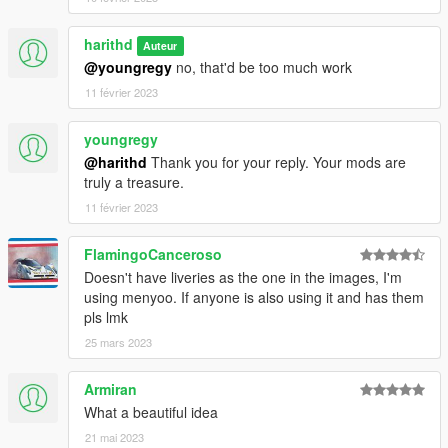
harithd
Auteur
@youngregy
no, that'd be too much work
11 février 2023
youngregy
@harithd
Thank you for your reply. Your mods are
truly a treasure.
11 février 2023
FlamingoCanceroso
Doesn't have liveries as the one in the images, I'm
using menyoo. If anyone is also using it and has them
pls lmk
25 mars 2023
Armiran
What a beautiful idea
21 mai 2023