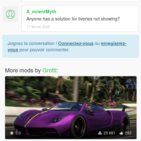
A_ncientMyth
Anyone has a solution for liveries not showing?
17 février 2025
Joignez la conversation !
Connectez-vous
ou
enregistrez-
vous
pour pouvoir commenter.
More mods by
Grotti
:
5.0
25 881
292