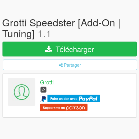
Grotti Speedster [Add-On |
Tuning]
1.1
Télécharger
Partager
Grotti
Faire un don avec
Support me on