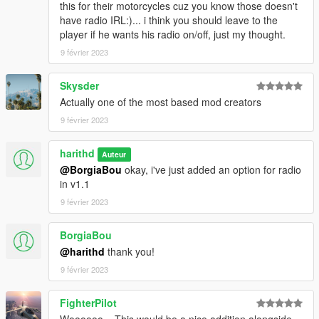
this for their motorcycles cuz you know those doesn't
have radio IRL:)... i think you should leave to the
player if he wants his radio on/off, just my thought.
9 février 2023
Skysder
Actually one of the most based mod creators
9 février 2023
harithd
Auteur
@BorgiaBou
okay, i've just added an option for radio
in v1.1
9 février 2023
BorgiaBou
@harithd
thank you!
9 février 2023
FighterPilot
Woooooo... This would be a nice addition alongside