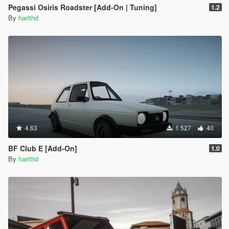
Pegassi Osiris Roadster [Add-On | Tuning]
1.2
By
harithd
4.63
1 527
40
BF Club E [Add-On]
1.0
By
harithd