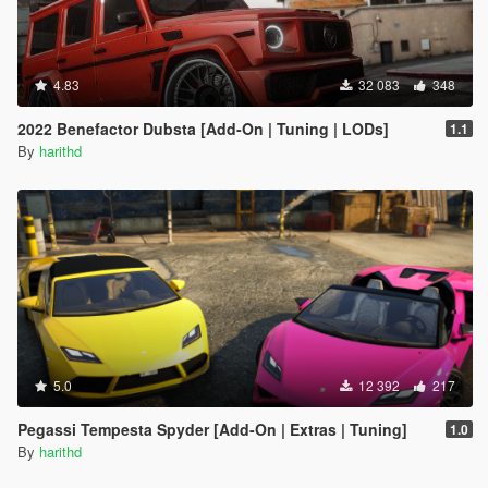
4.83
32 083
348
2022 Benefactor Dubsta [Add-On | Tuning | LODs]
1.1
By
harithd
5.0
12 392
217
Pegassi Tempesta Spyder [Add-On | Extras | Tuning]
1.0
By
harithd