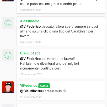
con le pubblicazioni gratis ci andrò piano
5 décembre 2020
Alessiodeio
@VIFederico
peccato, allora spero sempre se puoi
almeno su una clio o una tipo dei Carabinieri per
favore
6 décembre 2020
Claudio1903
@VIFederico
sei veramente bravo!!
Hai talento e diventerai uno dei migliori
sicuramente!!continua così
29 décembre 2020
VIFederico
Auteur
@Claudio1903
grazie mille :D
29 décembre 2020