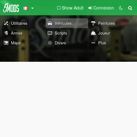
Show Adult
Connexion
Utilitaires
Véhicules
Peintures
Armes
Scripts
Joueur
Maps
Divers
Plus