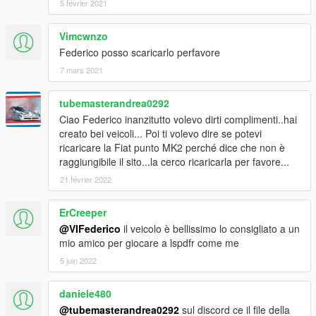
5 février 2021
Vimcwnzo
Federico posso scaricarlo perfavore
7 mars 2021
tubemasterandrea0292
Ciao Federico inanzitutto volevo dirti complimenti..hai
creato bei veicoli... Poi ti volevo dire se potevi
ricaricare la Fiat punto MK2 perché dice che non è
raggiungibile il sito...la cerco ricaricarla per favore...
21 février 2022
ErCreeper
@VIFederico
il veicolo è bellissimo lo consigliato a un
mio amico per giocare a lspdfr come me
5 juin 2022
daniele480
@tubemasterandrea0292
sul discord ce il file della