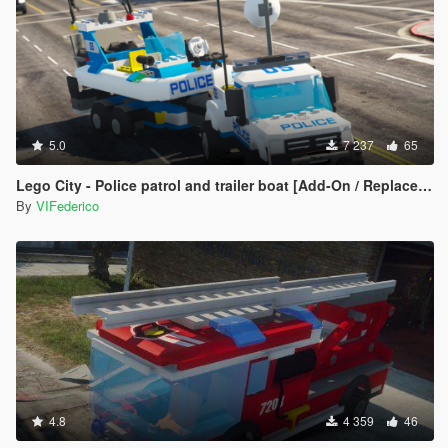
5.0
7 237
65
Lego City - Police patrol and trailer boat [Add-On / Replace | ELS]
By
VIFederico
4.8
4 359
46