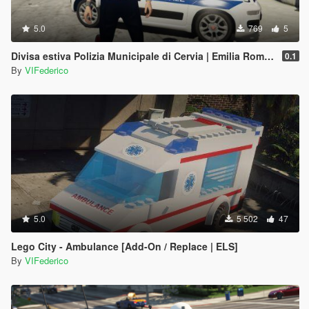
5.0
769
5
Divisa estiva Polizia Municipale di Cervia | Emilia Romagna Reskin
0.1
By
VIFederico
5.0
5 502
47
Lego City - Ambulance [Add-On / Replace | ELS]
By
VIFederico