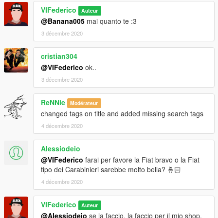
VIFederico
Replace files. It is recommended to create a mod folder
Auteur
through the OpenIV program.
@Banana005
mai quanto te :3
3 décembre 2020
For doubts or problems contact me, I will reply as soon as
possible.
cristian304
@VIFederico
ok..
3 décembre 2020
ReNNie
Modérateur
changed tags on title and added missing search tags
4 décembre 2020
Alessiodeio
@VIFederico
farai per favore la Fiat bravo o la Fiat
tipo dei Carabinieri sarebbe molto bella? 🤞🏻
4 décembre 2020
VIFederico
Auteur
@Alessiodeio
se la faccio, la faccio per il mio shop.