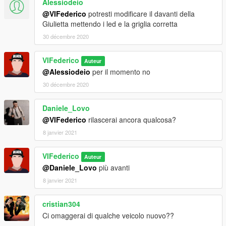
Alessiodeio
@VIFederico
potresti modificare il davanti della
Giulietta mettendo i led e la griglia corretta
30 décembre 2020
VIFederico
Auteur
@Alessiodeio
per il momento no
30 décembre 2020
Daniele_Lovo
@VIFederico
rilascerai ancora qualcosa?
8 janvier 2021
VIFederico
Auteur
@Daniele_Lovo
più avanti
8 janvier 2021
cristian304
Ci omaggerai di qualche veicolo nuovo??