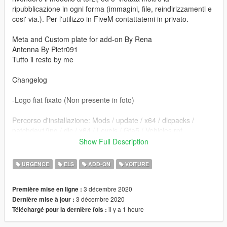
ripubblicazione in ogni forma (immagini, file, reindirizzamenti e
cosi' via.). Per l'utilizzo in FiveM contattatemi in privato.
Meta and Custom plate for add-on By Rena
Antenna By Pietr091
Tutto il resto by me
Changelog
-Logo fiat fixato (Non presente in foto)
Percorso d'installazione: Mods / update / x64 / dlcpacks /
patchday19ng / dlc / x64 / Levels / Gta5 / Vehicles.rpf
Show Full Description
Modello di base: https://gamemodding.com/en/gta-san-
andreas/cars/86250-fiat-fullback.html
URGENCE
ELS
ADD-ON
VOITURE
==================================================
3 décembre 2020
Première mise en ligne :
=========================
3 décembre 2020
Dernière mise à jour :
il y a 1 heure
Téléchargé pour la dernière fois :
Sostituire i file. e' consigliato creare una cartella mod tramite il
programma OpenIV.