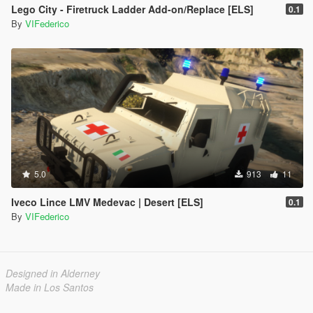
Lego City - Firetruck Ladder Add-on/Replace [ELS]
0.1
By
VIFederico
5.0
913
11
Iveco Lince LMV Medevac | Desert [ELS]
0.1
By
VIFederico
Designed in Alderney
Made in Los Santos