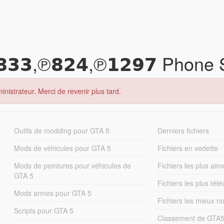
𝟯,℗𝟴𝟮𝟰,℗𝟭𝟮𝟵𝟳 Phone
inistrateur. Merci de revenir plus tard.
Outils de modding pour GTA 5
Derniers fichiers
Mods de véhicules pour GTA 5
Fichiers en vedette
Mods de peintures pour véhicules de
Fichiers les plus aim
GTA 5
Fichiers les plus tél
Mods armes pour GTA 5
Fichiers les mieux n
Scripts pour GTA 5
Classement de GTA