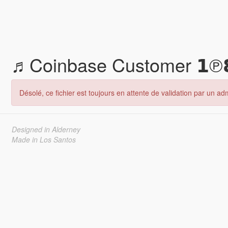
♬Coinbase Customer 𝟭℗𝟴
Désolé, ce fichier est toujours en attente de validation par un adm
Designed in Alderney
Made in Los Santos