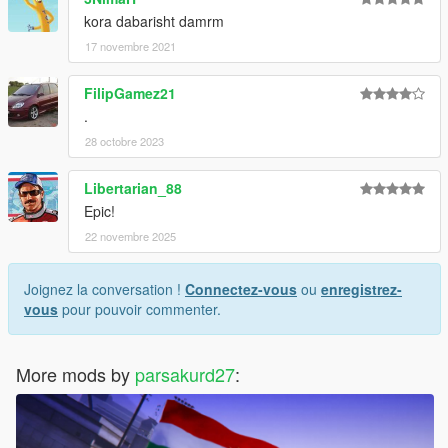
kora dabarisht damrm
17 novembre 2021
FilipGamez21
.
28 octobre 2023
Libertarian_88
Epic!
22 novembre 2025
Joignez la conversation !
Connectez-vous
ou
enregistrez-
vous
pour pouvoir commenter.
More mods by
parsakurd27
: