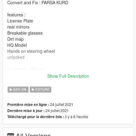
Convert and Fix : PARSA KURD
features :
License Plate
real mirrors
Breakable glasses
Dirt map
HQ Model
Hands on steering wheel
unlocked
Installation (Add-on):
\mods\update/Update.rpf/common/data/dlclist.meta
Show Full Description
dlcpacks:/xantia/
ADD-ON
VOITURE
Thanks
24 juillet 2021
Première mise en ligne :
Channel Telegram : @Persian_Gta_mods
24 juillet 2021
Dernière mise à jour :
il y a 6 heures
Téléchargé pour la dernière fois :
All Versions