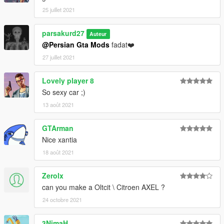
25 juillet 2021
parsakurd27
Auteur
@Persian Gta Mods
fadat❤️
27 juillet 2021
Lovely player 8
So sexy car ;)
13 août 2021
GTArman
Nice xantia
18 août 2021
Zerolx
can you make a Oltcit \ Citroen AXEL ?
24 octobre 2021
3NimaH