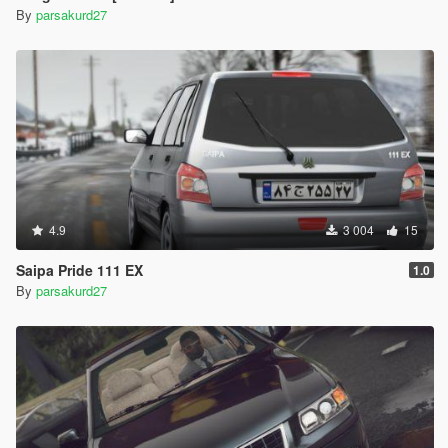
By
parsakurd27
4.9
3 004
15
Saipa Pride 111 EX
1.0
By
parsakurd27