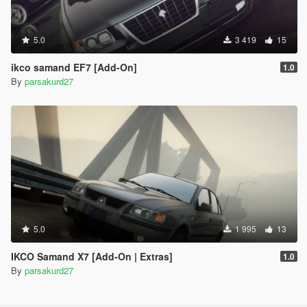
5.0
3 419
15
ikco samand EF7 [Add-On]
1.0
By
parsakurd27
5.0
1 995
13
IKCO Samand X7 [Add-On | Extras]
1.0
By
parsakurd27