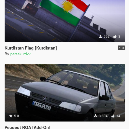
663
3
Kurdistan Flag [Kurdistan]
1.0
By
parsakurd27
5.0
3 804
14
Peugeot ROA [Add-On]