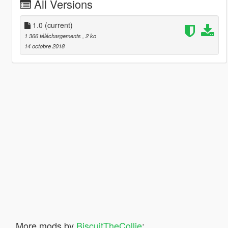
All Versions
1.0
(current)
1 366 téléchargements
, 2 ko
14 octobre 2018
More mods by
BiscuitTheCollie
: