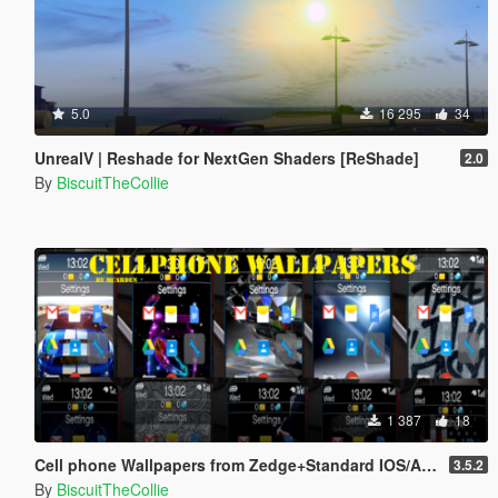
5.0
16 295
34
UnrealV | Reshade for NextGen Shaders [ReShade]
2.0
By
BiscuitTheCollie
1 387
18
Cell phone Wallpapers from Zedge+Standard IOS/Android Wallpaper
3.5.2
By
BiscuitTheCollie