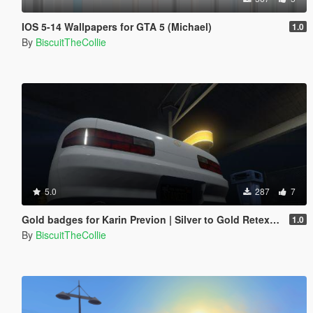
IOS 5-14 Wallpapers for GTA 5 (Michael)
1.0
By
BiscuitTheCollie
5.0
287
7
Gold badges for Karin Previon | Silver to Gold Retexture
1.0
By
BiscuitTheCollie