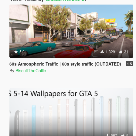
5.0
1 329
31
60s Atmospheric Traffic | 60s style traffic (OUTDATED)
1.5
By
BiscuitTheCollie
567
5