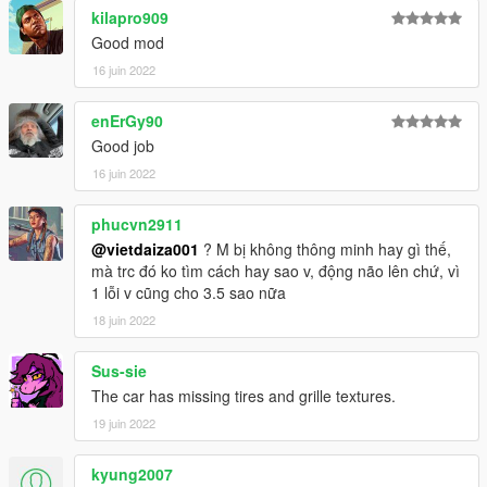
kilapro909
Good mod
16 juin 2022
enErGy90
Good job
16 juin 2022
phucvn2911
@vietdaiza001
? M bị không thông minh hay gì thế,
mà trc đó ko tìm cách hay sao v, động não lên chứ, vì
1 lỗi v cũng cho 3.5 sao nữa
18 juin 2022
Sus-sie
The car has missing tires and grille textures.
19 juin 2022
kyung2007