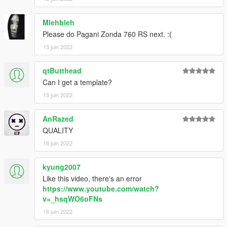
Mlehbleh
Please do Pagani Zonda 760 RS next. :(
15 juin 2022
qtButthead
Can I get a template?
15 juin 2022
AnRazed
QUALITY
16 juin 2022
kyung2007
Like this video, there's an error
https://www.youtube.com/watch?
v=_hsqWO6oFNs
16 juin 2022