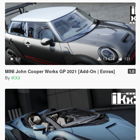
5.0
13 674
131
MINI John Cooper Works GP 2021 [Add-On | Extras]
1.0
By
iKX3