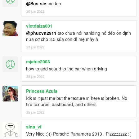
@Sus-sie
me too
20 juin 2022
vietdaiza001
@phucvn2911
tao chưa nói hanlding nó đéo ổn định
nữa cơ cho 3.5 sủa con đỉ mẹ mày à
23 juin 2022
mjabic2003
how to add sound to the car when driving
23 juin 2022
Princess Azula
Idk is it just me but the texture in here is broken. No
tire textures, dashboard, and others
25 juin 2022
sina_vf
Very Nice :))) Porsche Panamera 2013 , Plzzzzzzzz :(