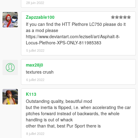
28 juin 2022
Zapzzable100
If you can find the HTT Plethore LC750 please do it
as a mod please
https://www.deviantart.com/lezisell/art/Asphalt-8-
Locus-Plethore-XPS-ONLY-811985383
5 juillet 2022
max28j0
textures crush
6 juillet 2022
K113
Outstanding quality, beautiful mod
but the inertia is flipped, i.e. when accelerating the car
pitches forward instead of backwards, the whole
handling is out of whack
other than that, best Pur Sport there is
8 juillet 2022