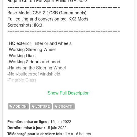
Bugatti Chiron Pur Sport Edition GP 2022
==============================================
Base Model: CSR 2 (.CSB Gamemodels)
Full editing and conversion by: iKX3 Mods
Screenshots: iKx3
==============================================
-HQ exterior , interior and wheels
-Working Steering Wheel
-Working Dials
-Working 2 doors and hood
-Hands on the Steering Wheel
-Non-bulletproof windshield
-Tintable Glass
Paint Options
Show Full Description
-Color1: Body
ADD-ON
VOITURE
BUGATTI
-Color2: Logo interior
-Color4: Logo Rim
15 juin 2022
Première mise en ligne :
-Color6: Interior
15 juin 2022
Dernière mise à jour :
-Color7: Stitch
il y a 16 heures
Téléchargé pour la dernière fois :