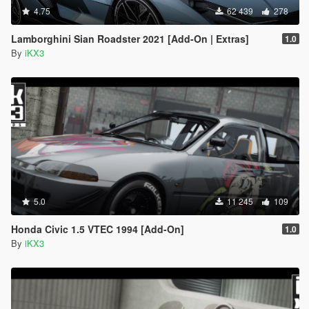
4.75
62 439
278
Lamborghini Sian Roadster 2021 [Add-On | Extras]
1.0
By
iKX3
5.0
11 245
109
Honda Civic 1.5 VTEC 1994 [Add-On]
1.0
By
iKX3