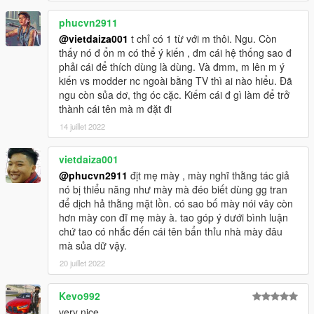
phucvn2911
@vietdaiza001
t chỉ có 1 từ với m thôi. Ngu. Còn
thấy nó đ ổn m có thể ý kiến , đm cái hệ thống sao đ
phải cái để thích dùng là dùng. Và đmm, m lên m ý
kiến vs modder nc ngoài bằng TV thì ai nào hiểu. Đã
ngu còn sủa dơ, thg óc cặc. Kiếm cái đ gì làm để trở
thành cái tên mà m đặt đi
14 juillet 2022
vietdaiza001
@phucvn2911
địt mẹ mày , mày nghĩ thằng tác giả
nó bị thiểu năng như mày mà đéo biết dùng gg tran
để dịch hả thằng mặt lồn. có sao bố mày nói vây còn
hơn mày con đĩ mẹ mày à. tao góp ý dưới bình luận
chứ tao có nhắc đến cái tên bẩn thỉu nhà mày đâu
mà sủa dữ vậy.
20 juillet 2022
Kevo992
very nice