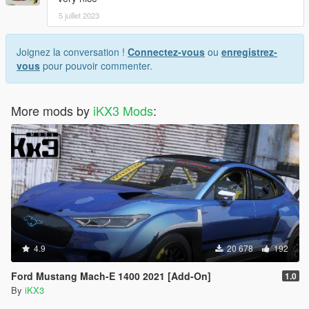
5 juillet 2023
Joignez la conversation !
Connectez-vous
ou
enregistrez-
vous
pour pouvoir commenter.
More mods by
iKX3 Mods
:
4.9
20 678
192
Ford Mustang Mach-E 1400 2021 [Add-On]
1.0
By
iKX3