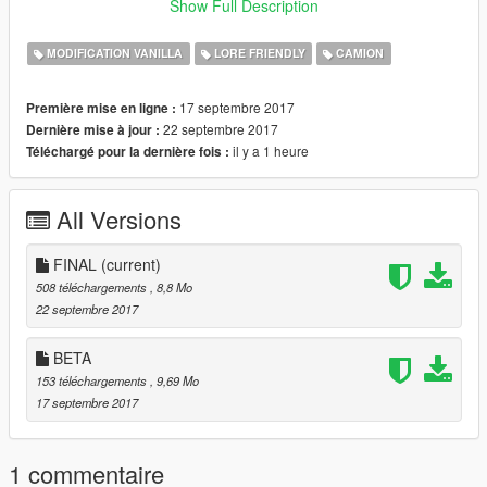
-Dually
Show Full Description
Spawn vehicles with: bobcatxld and bobcatxlc
MODIFICATION VANILLA
LORE FRIENDLY
CAMION
C stands for Crew Cab
17 septembre 2017
Première mise en ligne :
D stands for Dually Crew Cab
22 septembre 2017
Dernière mise à jour :
il y a 1 heure
Téléchargé pour la dernière fois :
Final: Fixed Wheels not showing up.
All Versions
FINAL
(current)
508 téléchargements
, 8,8 Mo
22 septembre 2017
BETA
153 téléchargements
, 9,69 Mo
17 septembre 2017
1 commentaire