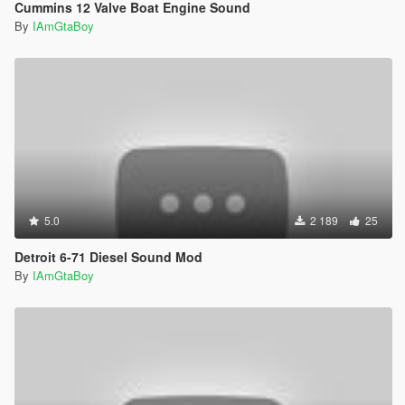
Cummins 12 Valve Boat Engine Sound
By
IAmGtaBoy
5.0
2 189
25
Detroit 6-71 Diesel Sound Mod
By
IAmGtaBoy