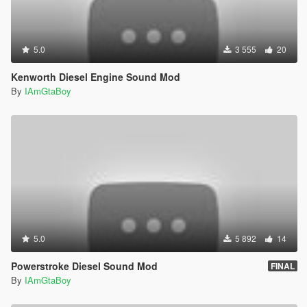
5.0
3 555
20
Kenworth Diesel Engine Sound Mod
By
IAmGtaBoy
5.0
5 892
14
Powerstroke Diesel Sound Mod
FINAL
By
IAmGtaBoy