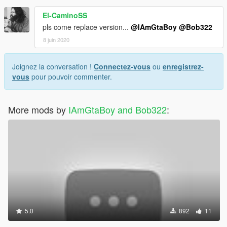
El-CaminoSS
pls come replace version...
@IAmGtaBoy
@Bob322
8 juin 2020
Joignez la conversation !
Connectez-vous
ou
enregistrez-
vous
pour pouvoir commenter.
More mods by
IAmGtaBoy and Bob322
:
5.0
892
11