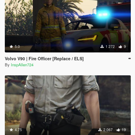
5.0
1 272
9
Volvo V90 | Fire Officer [Replace / ELS]
By
InspAllen724
4.75
2 067
19