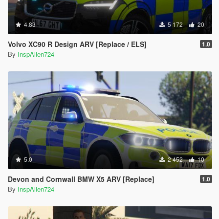
4.83
5 172
20
Volvo XC90 R Design ARV [Replace / ELS]
1.0
By
InspAllen724
5.0
2 452
10
Devon and Cornwall BMW X5 ARV [Replace]
1.0
By
InspAllen724