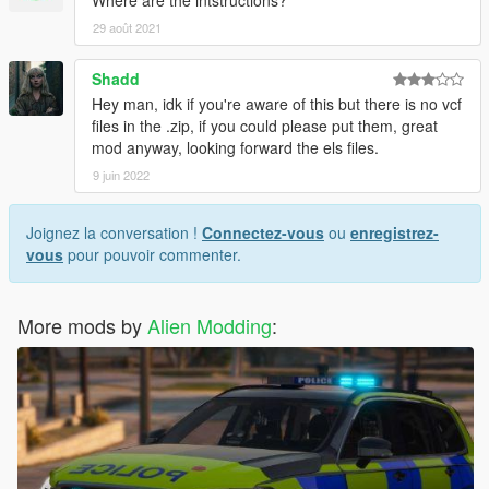
Where are the intstructions?
29 août 2021
Shadd
Hey man, idk if you're aware of this but there is no vcf
files in the .zip, if you could please put them, great
mod anyway, looking forward the els files.
9 juin 2022
Joignez la conversation !
Connectez-vous
ou
enregistrez-
vous
pour pouvoir commenter.
More mods by
Alien Modding
: