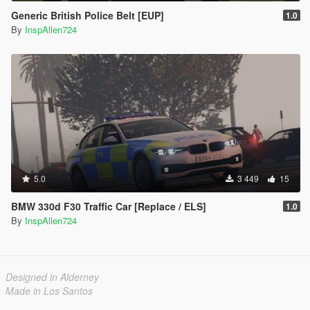
Generic British Police Belt [EUP]
1.0
By
InspAllen724
5.0
3 449
15
BMW 330d F30 Traffic Car [Replace / ELS]
1.0
By
InspAllen724
Designed in Alderney
Made in Los Santos