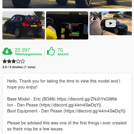
22 297
70
Téléchargements
Aiment
3.0 / 5 étoiles (1 vote)
Hello, Thank you for taking the time to view this model and I
hope you enjoy!
Base Model - Eric (BG88) https://discord.gg/ZNJhYsGW6k
Ion - Dan Pease (https://discord.gg/44m4SwDqYj)
Boot Equipment - Dan Pease (https://discord.gg/44m4SwDqYj)
Please be advised this was one of the first things i ever created
so there may be a few issues.