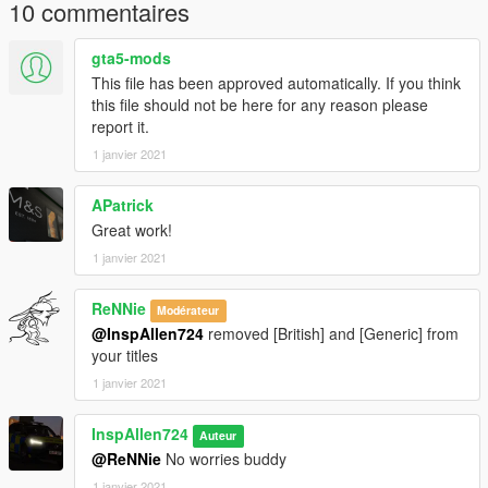
10 commentaires
gta5-mods
This file has been approved automatically. If you think
this file should not be here for any reason please
report it.
1 janvier 2021
APatrick
Great work!
1 janvier 2021
ReNNie
Modérateur
@InspAllen724
removed [British] and [Generic] from
your titles
1 janvier 2021
InspAllen724
Auteur
@ReNNie
No worries buddy
1 janvier 2021