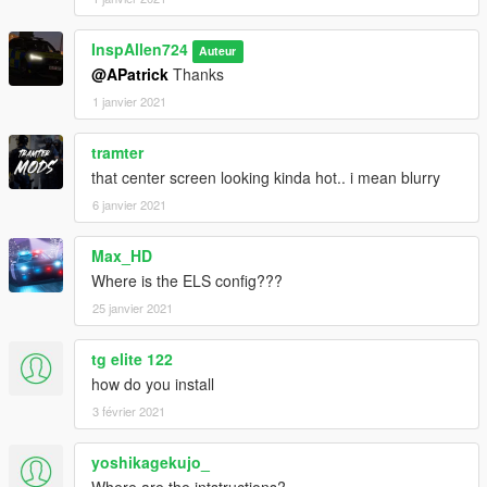
InspAllen724
Auteur
@APatrick
Thanks
1 janvier 2021
tramter
that center screen looking kinda hot.. i mean blurry
6 janvier 2021
Max_HD
Where is the ELS config???
25 janvier 2021
tg elite 122
how do you install
3 février 2021
yoshikagekujo_