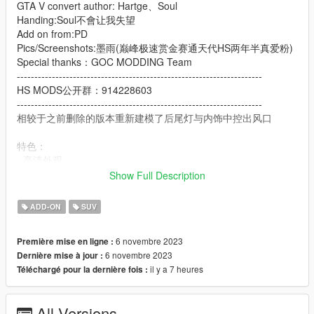
GTA V convert author: Hartge、Soul
Handing:Soul不會让我失望
Add on from:PD
Pics/Screenshots:墨雨(巅峰极速赏金赛通天代HS两年半真爱粉)
Special thanks：GOC MODDING Team
----------------------------------------------------------------------
HS MODS公开群：914228603
----------------------------------------------------------------------
相较于之前删除的版本重新建模了后尾灯与内饰中控出风口
特色：
- 高清外观
- 高清内饰
Show Full Description
- 高清后视镜
- 可动仪表
ADD-ON
SUV
- 全车污渍
- 真实悬挂
6 novembre 2023
Première mise en ligne :
- 主色调：车身
6 novembre 2023
Dernière mise à jour :
- 副色调：内饰
il y a 7 heures
Téléchargé pour la dernière fois :
- Shift ctrl控制油箱盖
- 长按H开启踏板和天窗
All Versions