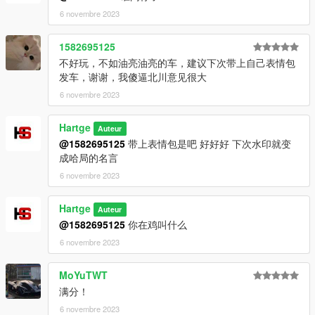
3）Go to: GTAV\mods\update\x64\dlcpacksand make a folder
6 novembre 2023
called 500 add the included dlc.rpf file
SPAWN: 500
1582695125
不好玩，不如油亮油亮的车，建议下次带上自己表情包
发车，谢谢，我傻逼北川意见很大
6 novembre 2023
Hartge
Auteur
@1582695125
带上表情包是吧 好好好 下次水印就变
成哈局的名言
6 novembre 2023
Hartge
Auteur
@1582695125
你在鸡叫什么
6 novembre 2023
MoYuTWT
满分！
6 novembre 2023