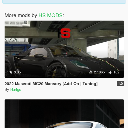
More mods by
HS MODS
:
3.05
27 065
162
2022 Maserati MC20 Mansory [Add-On | Tuning]
1.0
By
Hartge