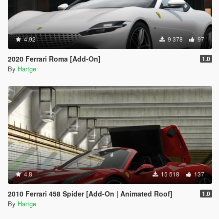
4.92
9 378
97
2020 Ferrari Roma [Add-On]
1.0
By
Hartge
4.8
15 518
137
2010 Ferrari 458 Spider [Add-On | Animated Roof]
1.0
By
Hartge