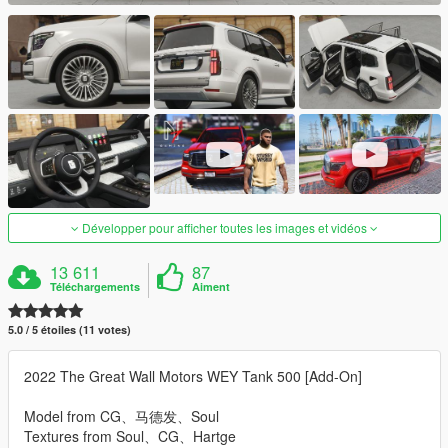
Développer pour afficher toutes les images et vidéos
13 611
87
Téléchargements
Aiment
5.0 / 5 étoiles (11 votes)
2022 The Great Wall Motors WEY Tank 500 [Add-On]
Model from CG、马德发、Soul
Textures from Soul、CG、Hartge