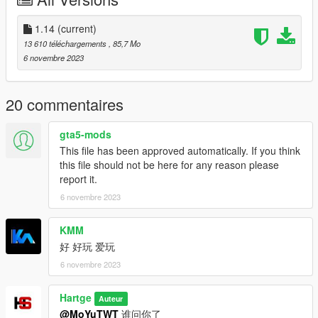
Update1.1:
- 修复了悬挂位置
- 修复了后备箱开门漏风
1.14
(current)
Update1.2：
13 610 téléchargements
, 85,7 Mo
- some small improve
6 novembre 2023
Features:
- HQ exterior
20 commentaires
- HQ interior
- Real mirror reflections
gta5-mods
- Real lights
This file has been approved automatically. If you think
- Hand on the steering wheel
this file should not be here for any reason please
- Working dials
report it.
- Breakable glass
6 novembre 2023
- Dirt map
- Shift ctrl control gas cap
- Color1: body
KMM
- Color2: seats
好 好玩 爱玩
6 novembre 2023
ADD ON：
1）Go to: GTAV\mods\update\update.rpf\common\data
Hartge
2）Extract dlclist.xml and add this line:
Auteur
dlcpacks:\500\
@MoYuTWT
谁问你了