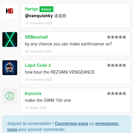
Hartge
Auteur
@vanquishky
请退群
16 novembre 2023
XBMarshall
by any chance you can make earthroamer sx?
22 novembre 2023
Lapd Code 3
how bout the REZVANI VENGEANCE
29 novembre 2023
krytonix
make the GWM 700 one
14 février 2026
Joignez la conversation !
Connectez-vous
ou
enregistrez-
vous
pour pouvoir commenter.