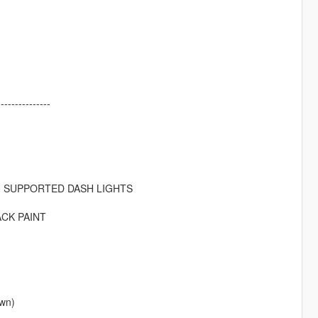
---------------
H SUPPORTED DASH LIGHTS
ACK PAINT
awn)