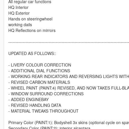
All regular car functions
HQ Interior
HQ Exterior
Hands on steeringwheel
working dails
HQ Reflections on mirrors
-----------------------------------------------------------------------------------
UPDATED AS FOLLOWS::
- LIVERY COLOUR CORRECTION
- ADDITIONAL DIAL FUNCTIONS
- WORKING REAR INDICATORS AND REVERSING LIGHTS WIT
- REVISED CARBON MATERIALS
- WHEEL PAINT (PAINT:4) REVISED, AND NOW TAKES FULL-BL
- WINDOW SURROUND CORRECTIONS
- ADDED ENGINEBAY
- REVISED HANDLING DATA
- MATERIAL TWEAKS THROUGHOUT
Primary Color (PAINT:1): Bodyshell 3x skins (optional cycle on sp
Secondary Color (PAINT:2): interior alcantara