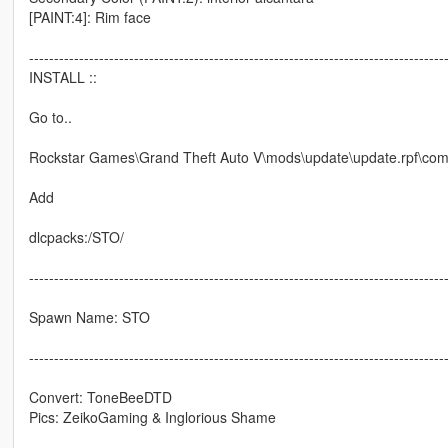
[PAINT:4]: Rim face
-----------------------------------------------------------------------------------
INSTALL ::
Go to..
Rockstar Games\Grand Theft Auto V\mods\update\update.rpf\c
Add
dlcpacks:/STO/
-----------------------------------------------------------------------------------
Spawn Name: STO
-----------------------------------------------------------------------------------
Convert: ToneBeeDTD
Pics: ZeikoGaming & Inglorious Shame