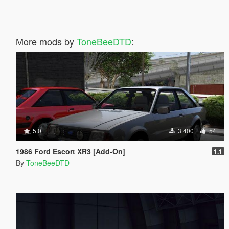
More mods by
ToneBeeDTD
:
5.0
3 400
54
1986 Ford Escort XR3 [Add-On]
1.1
By
ToneBeeDTD