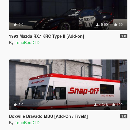
5.0
5 601
69
1993 Mazda RX7 KRC Type II [Add-on]
1.0
By
ToneBeeDTD
5.0
4 348
102
Boxville Bravado MBU [Add-On / FiveM]
1.0
By
ToneBeeDTD