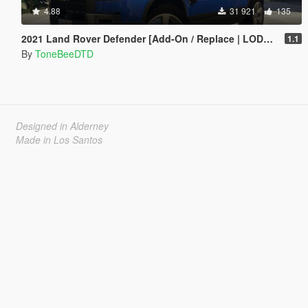
4.88
31 921
135
2021 Land Rover Defender [Add-On / Replace | LODs | Unlocked]
1.1
By
ToneBeeDTD
Designed in Alderney
Made in Los Santos