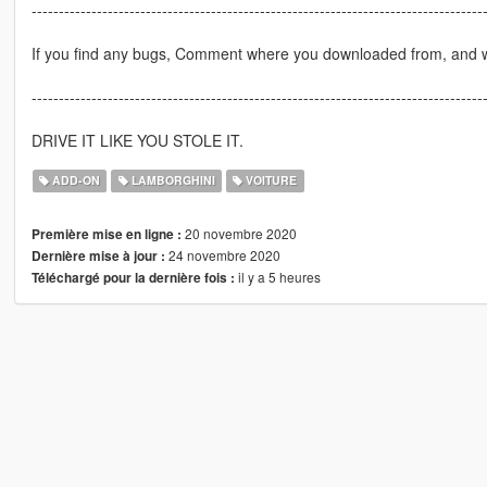
-----------------------------------------------------------------------------------
If you find any bugs, Comment where you downloaded from, and wa
-----------------------------------------------------------------------------------
DRIVE IT LIKE YOU STOLE IT.
ADD-ON
LAMBORGHINI
VOITURE
20 novembre 2020
Première mise en ligne :
24 novembre 2020
Dernière mise à jour :
il y a 5 heures
Téléchargé pour la dernière fois :