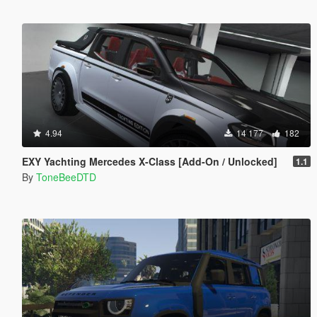
4.94
14 177
182
EXY Yachting Mercedes X-Class [Add-On / Unlocked]
1.1
By
ToneBeeDTD