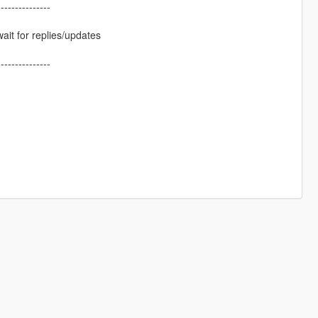
---------------
it for replies/updates
---------------