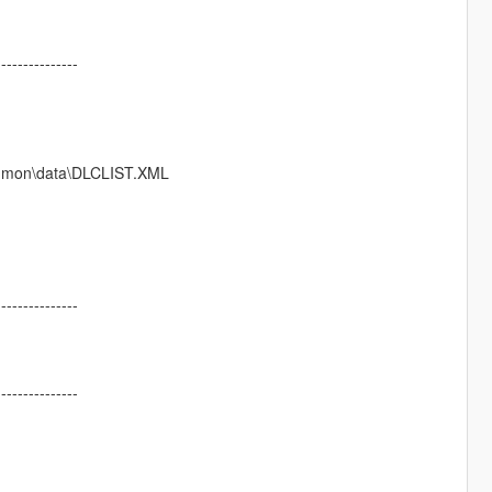
---------------
ommon\data\DLCLIST.XML
---------------
---------------