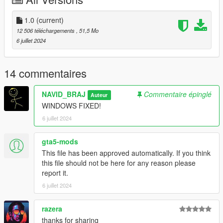
Installation instructions :
1. Drag the folder (nba4) into dlcpacks
1.0
(current)
(mods>update>x64>dlcpacks)
12 506 téléchargements
, 51,5 Mo
2. Edit dlclist (mods>update>update.rpf>common>data>) and
6 juillet 2024
add this line under the previous line:
<Item>dlcpacks:/nba4/</Item>
3. Save dlclist.xml and enjoy
14 commentaires
NAVID_BRAJ
Commentaire épinglé
Auteur
WINDOWS FIXED!
6 juillet 2024
gta5-mods
This file has been approved automatically. If you think
this file should not be here for any reason please
report it.
6 juillet 2024
razera
thanks for sharing