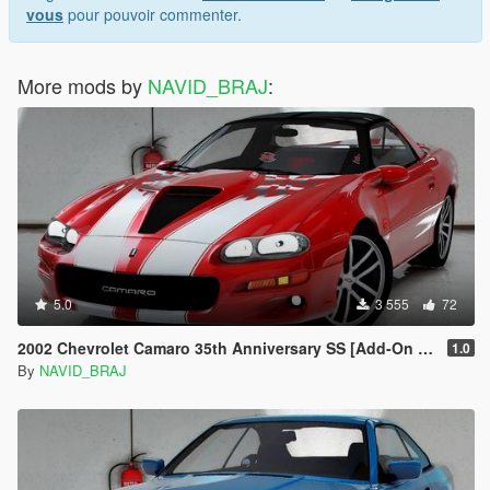
vous
pour pouvoir commenter.
More mods by
NAVID_BRAJ
:
5.0
3 555
72
2002 Chevrolet Camaro 35th Anniversary SS [Add-On | Tuning | Template | Livery ]
1.0
By
NAVID_BRAJ