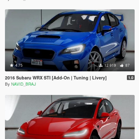
4.75
12 919
87
2016 Subaru WRX STI [Add-On | Tuning | Livery]
1.0
By
NAVID_BRAJ