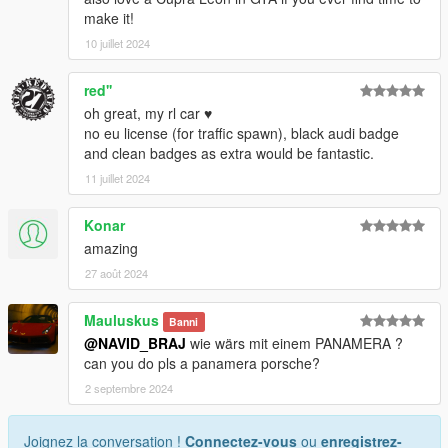
make it!
10 juillet 2024
red''
oh great, my rl car ♥️
no eu license (for traffic spawn), black audi badge
and clean badges as extra would be fantastic.
11 juillet 2024
Konar
amazing
27 août 2024
Mauluskus
Banni
@NAVID_BRAJ
wie wärs mit einem PANAMERA ?
can you do pls a panamera porsche?
2 septembre 2024
Joignez la conversation !
Connectez-vous
ou
enregistrez-