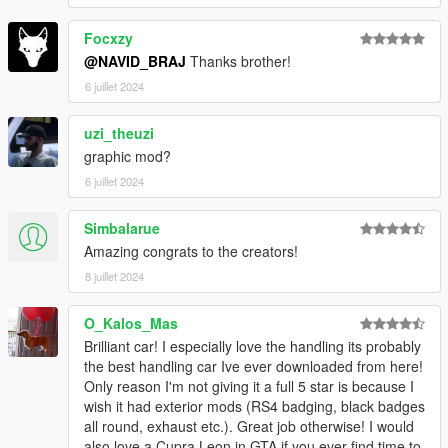
Focxzy
@NAVID_BRAJ
Thanks brother!
6 juillet 2024
uzi_theuzi
graphic mod?
6 juillet 2024
Simbalarue
Amazing congrats to the creators!
8 juillet 2024
O_Kalos_Mas
Brilliant car! I especially love the handling its probably
the best handling car Ive ever downloaded from here!
Only reason I'm not giving it a full 5 star is because I
wish it had exterior mods (RS4 badging, black badges
all round, exhaust etc.). Great job otherwise! I would
also love a Cupra Leon in GTA if you ever find time to