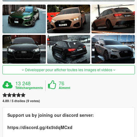
Développer pour afficher toutes les images et vidéos
13 248
76
Téléchargements
Aiment
4.89 / 5 étoiles (9 votes)
Support us by joining our discord server:
https://discord.gg/4x5tdqMCxd