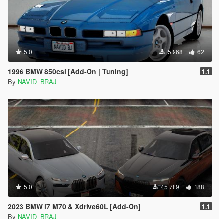
5.0
5 968
62
1996 BMW 850csi [Add-On | Tuning]
1.1
By
NAVID_BRAJ
5.0
45 789
188
2023 BMW i7 M70 & Xdrive60L [Add-On]
1.1
By
NAVID_BRAJ