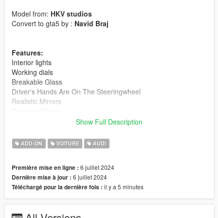
Model from:
HKV studios
Convert to gta5 by :
Navid Braj
Features:
Interior lights
Working dials
Breakable Glass
Driver's Hands Are On The Steeringwheel
Realistic Mirrors
Correct collision
Dirt map
Show Full Description
Paints:
ADD-ON
VOITURE
AUDI
Body
Calipers
6 juillet 2024
Première mise en ligne :
Seat
6 juillet 2024
Dernière mise à jour :
Stitches
il y a 5 minutes
Téléchargé pour la dernière fois :
Spawn Name :
nba4
All Versions