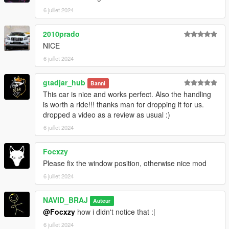
6 juillet 2024
2010prado
NICE
6 juillet 2024
gtadjar_hub
Banni
This car is nice and works perfect. Also the handling
is worth a ride!!! thanks man for dropping it for us.
dropped a video as a review as usual :)
6 juillet 2024
Focxzy
Please fix the window position, otherwise nice mod
6 juillet 2024
NAVID_BRAJ
Auteur
@Focxzy
how i didn't notice that :|
6 juillet 2024