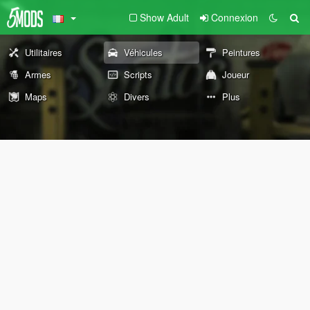
Show Adult
Connexion
Utilitaires
Véhicules
Peintures
Armes
Scripts
Joueur
Maps
Divers
Plus