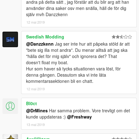
andra på detta sätt , jag förstår att du blir arg att han
använder dina saker osv men snälla, håll de för dig
själv mvh Danzzkenn
12 mai 2019
Swedish Modding
@Danzzkenn
Jag ser inte hur att påpeka stöld är att
"bete sig illa mot andra". Du menar alltså att jag ska
"hålla det för mig själv" och ignorera det? That
doesn't float my boat.
Hur som haver så tycks situationen vara löst, för
denna gången. Dessutom ska vi inte låta
kommentarssektionen bli en chatt.
12 mai 2019
Bl0ct
@DrMines
Har samma problem. Vore trevligt om det
kunde uppdateras :)
@Freshway
13 mai 2019