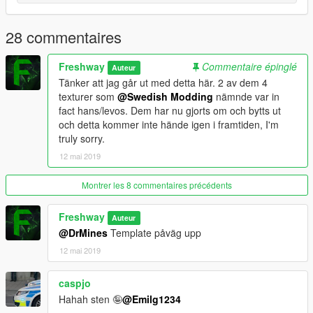
28 commentaires
Freshway
Commentaire épinglé
Auteur
Tänker att jag går ut med detta här. 2 av dem 4
texturer som
@Swedish Modding
nämnde var in
fact hans/levos. Dem har nu gjorts om och bytts ut
och detta kommer inte hände igen i framtiden, I'm
truly sorry.
12 mai 2019
Montrer les 8 commentaires précédents
Freshway
Auteur
@DrMines
Template påväg upp
12 mai 2019
caspjo
Hahah sten 🤪
@Emilg1234