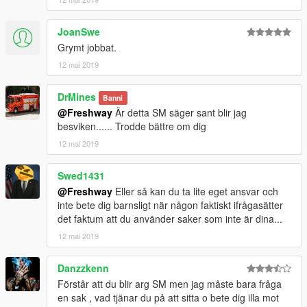
JoanSwe
Grymt jobbat.
12 mai 2019
DrMines
Banni
@Freshway
Är detta SM säger sant blir jag
besviken...... Trodde bättre om dig
12 mai 2019
Swed1431
@Freshway
Eller så kan du ta lite eget ansvar och
inte bete dig barnsligt när någon faktiskt ifrågasätter
det faktum att du använder saker som inte är dina...
12 mai 2019
Danzzkenn
Förstår att du blir arg SM men jag måste bara fråga
en sak , vad tjänar du på att sitta o bete dig illa mot