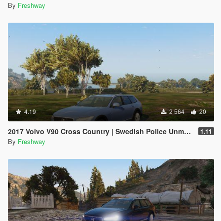
By
Freshway
4.19
2 564
20
2017 Volvo V90 Cross Country | Swedish Police Unmarked
1.11
By
Freshway