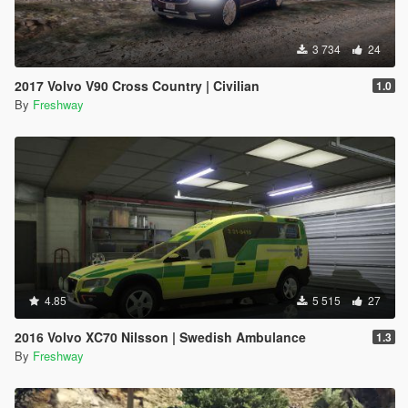
3 734
24
2017 Volvo V90 Cross Country | Civilian
1.0
By
Freshway
4.85
5 515
27
2016 Volvo XC70 Nilsson | Swedish Ambulance
1.3
By
Freshway