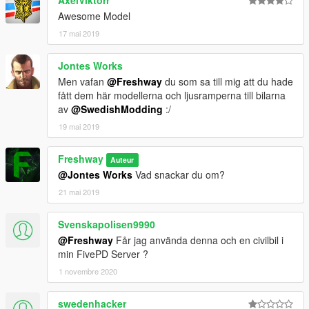
AxelViktorr
Awesome Model
17 mai 2019
Jontes Works
Men vafan
@Freshway
du som sa till mig att du hade
fått dem här modellerna och ljusramperna till bilarna
av
@SwedishModding
:/
19 mai 2019
Freshway
Auteur
@Jontes Works
Vad snackar du om?
21 mai 2019
Svenskapolisen9990
@Freshway
Får jag använda denna och en civilbil i
min FivePD Server ?
1 novembre 2020
swedenhacker