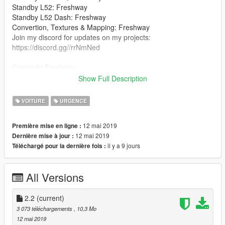
Standby L52: Freshway
Standby L52 Dash: Freshway
Convertion, Textures & Mapping: Freshway
Join my discord for updates on my projects:
https://discord.gg//rrNmNed
Copyright Freshway
Show Full Description
You may NOT redistribute this model without my
permission. You are allowed to make skins for it though :)
VOITURE
URGENCE
12 mai 2019
Première mise en ligne :
12 mai 2019
Dernière mise à jour :
il y a 9 jours
Téléchargé pour la dernière fois :
All Versions
2.2
(current)
3 073 téléchargements
, 10,3 Mo
12 mai 2019