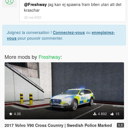
@Freshway
jag kan ej spawna fram bilen utan att det
kraschar
22 mai 2022
Joignez la conversation !
Connectez-vous
ou
enregistrez-
vous
pour pouvoir commenter.
More mods by
Freshway
:
4.36
4 892
15
2017 Volvo V90 Cross Country | Swedish Police Marked
1.1