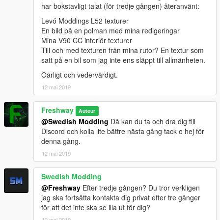
har bokstavligt talat (för tredje gången) återanvänt:
Levó Moddings L52 texturer
En bild på en polman med mina redigeringar
Mina V90 CC interiör texturer
Till och med texturen från mina rutor? En textur som
satt på en bil som jag inte ens släppt till allmänheten.
Oärligt och vedervärdigt.
12 mai 2019
Freshway
Auteur
@Swedish Modding
Då kan du ta och dra dig till
Discord och kolla lite bättre nästa gång tack o hej för
denna gång.
12 mai 2019
Swedish Modding
@Freshway
Efter tredje gången? Du tror verkligen
jag ska fortsätta kontakta dig privat efter tre gånger
för att det inte ska se illa ut för dig?
12 mai 2019