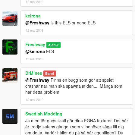
12 mai 2019
keirona
@Freshway
is this ELS or none ELS
12 mai 2019
Freshway
Auteur
@keirona
ELS
12 mai 2019
DrMines
Banni
@Freshway
Finns en bugg som gör att spelet
crashar när man ska spawna in den.... Många som
har detta problem.
12 mai 2019
Swedish Modding
Ja men för guds skull gör dina EGNA texturer. Det här
är tredje satans gången som vi behöver säga till dig
om detta. Varför håller du på så här egentligen? Du