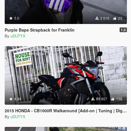
5.0
2 010
23
Purple Bape Strapback for Franklin
1.0
By
uDUTYX
4.88
29 807
138
2015 HONDA - CB1000R Walkaround [Add-on | Tuning | Digital Dials]
By
uDUTYX