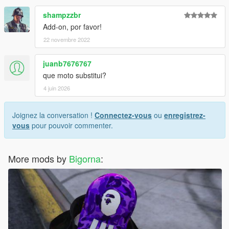
shampzzbr
Add-on, por favor!
22 novembre 2022
juanb7676767
que moto substitui?
4 juin 2026
Joignez la conversation !
Connectez-vous
ou
enregistrez-
vous
pour pouvoir commenter.
More mods by
Bigorna
: