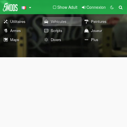
Show Adult
Connexion
Utilitaires
Véhicules
Peintures
Armes
Scripts
Joueur
Maps
Divers
Plus