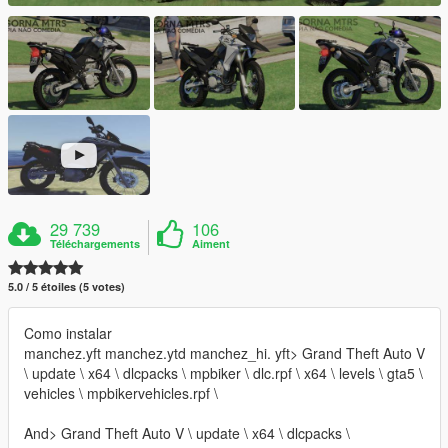
29 739
106
Téléchargements
Aiment
5.0 / 5 étoiles (5 votes)
Como instalar
manchez.yft manchez.ytd manchez_hi. yft> Grand Theft Auto V
\ update \ x64 \ dlcpacks \ mpbiker \ dlc.rpf \ x64 \ levels \ gta5 \
vehicles \ mpbikervehicles.rpf \
And> Grand Theft Auto V \ update \ x64 \ dlcpacks \