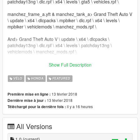
patchday13ng \ dlc.rpf \ x64 \ levels \ gta5 \ vehicles.rpf \
manchez_frame_a.yft & manchez_tank_a> Grand Theft Auto V
\ update \ x64 \ dlcpacks \ mpbiker \ dlc.rpf \ x64 \ levels \
mpbiker \ vehiclemods \ manchez_mods.rpf \
And> Grand Theft Auto V \ update \ x64 \ dlcpacks \
patchday13ng \ dlc.rpf \ x64 \ levels \ patchday13ng \
vehiclemods \ manchez_mods.rpf \
- Crédits: Bigorna (Por favor, atualize-me sobre o resto,
Show Full Description
obrigado).
- Convertido em GTA V por: Carlos Danrlley (Bigorna)
VÉLO
HONDA
FEATURED
+ "" +
* Complete a bicicleta em Los Santos Customs *
13 février 2018
Première mise en ligne :
O mod contém 4 extras
13 février 2018
Dernière mise à jour :
-------------------- ---------------- ----------
il y a 16 heures
Téléchargé pour la dernière fois :
Você quer que eu diga algo? Enviar e-mail na página, quando
possível, responda: https://www.facebook.com/CarlosDaanrlley
All Versions
se desejar mais mods como este, mantenha os créditos e o
link do download original!
1.0
(current)