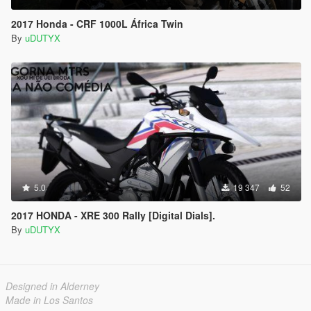
2017 Honda - CRF 1000L África Twin
By
uDUTYX
5.0
19 347
52
2017 HONDA - XRE 300 Rally [Digital Dials].
By
uDUTYX
Designed in Alderney
Made in Los Santos