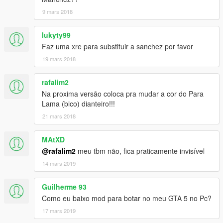
9 mars 2018
lukyty99
Faz uma xre para substituir a sanchez por favor
19 mars 2018
rafalim2
Na proxima versão coloca pra mudar a cor do Para
Lama (bico) dianteiro!!!
21 mars 2018
MAtXD
@rafalim2
meu tbm não, fica praticamente invisível
14 mars 2019
Guilherme 93
Como eu baixo mod para botar no meu GTA 5 no Pc?
17 mars 2019