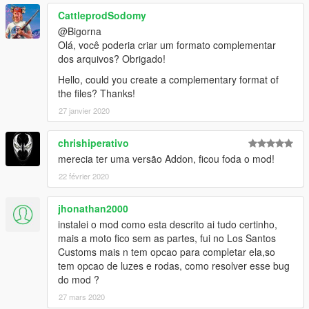
CattleprodSodomy
@Bigorna
Olá, você poderia criar um formato complementar
dos arquivos? Obrigado!
Hello, could you create a complementary format of
the files? Thanks!
27 janvier 2020
chrishiperativo
merecia ter uma versão Addon, ficou foda o mod!
22 février 2020
jhonathan2000
instalei o mod como esta descrito ai tudo certinho,
mais a moto fico sem as partes, fui no Los Santos
Customs mais n tem opcao para completar ela,so
tem opcao de luzes e rodas, como resolver esse bug
do mod ?
27 mars 2020