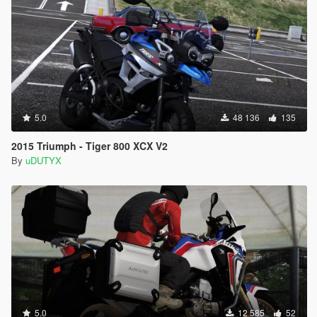
5.0
48 136
135
2015 Triumph - Tiger 800 XCX V2
By
uDUTYX
5.0
12 585
52