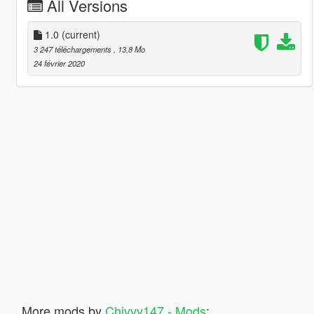
All Versions
1.0
(current)
3 247 téléchargements
, 13,8 Mo
24 février 2020
More mods by
Chivvy147 - Mods
: