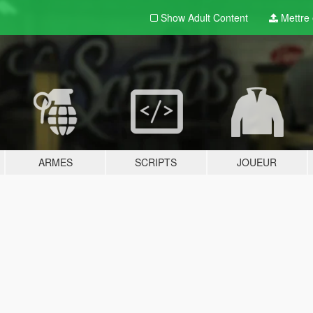
Show Adult
Content
Mettre e
ARMES
SCRIPTS
JOUEUR