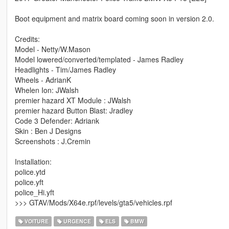
Boot equipment and matrix board coming soon in version 2.0.
Credits:
Model - Netty/W.Mason
Model lowered/converted/templated - James Radley
Headlights - Tim/James Radley
Wheels - AdrianK
Whelen Ion: JWalsh
premier hazard XT Module : JWalsh
premier hazard Button Blast: Jradley
Code 3 Defender: Adriank
Skin : Ben J Designs
Screenshots : J.Cremin
Installation:
police.ytd
police.yft
police_Hi.yft
>>> GTAV/Mods/X64e.rpf/levels/gta5/vehicles.rpf
VOITURE
URGENCE
ELS
BMW