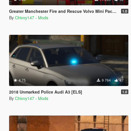
Greater Manchester Fire and Rescue Volvo Mini Pack [ELS] [Animated]
1.0
By
Chivvy147 - Mods
4.75
9 764
47
2018 Unmarked Police Audi A3 [ELS]
1.0
By
Chivvy147 - Mods