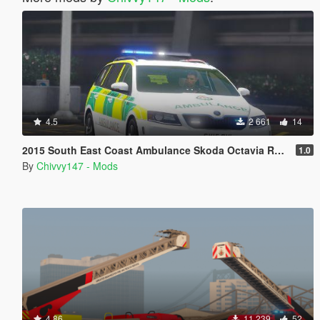
4.5
2 661
14
2015 South East Coast Ambulance Skoda Octavia RRV [ELS] [REL]
1.0
By
Chivvy147 - Mods
4.86
11 239
52