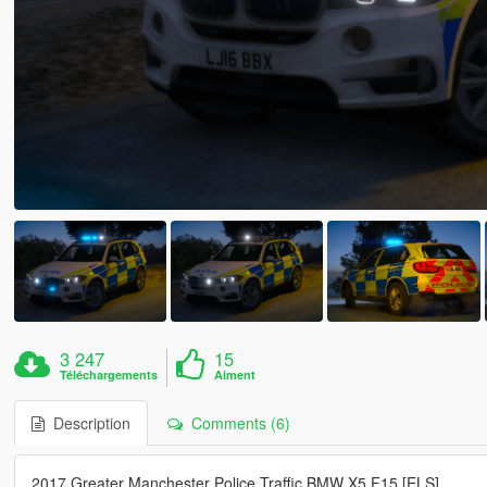
3 247
15
Téléchargements
Aiment
Description
Comments (6)
2017 Greater Manchester Police Traffic BMW X5 F15 [ELS]