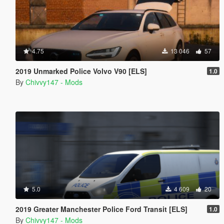
4.75
13 046
57
2019 Unmarked Police Volvo V90 [ELS]
1.0
By
Chivvy147 - Mods
5.0
4 609
20
2019 Greater Manchester Police Ford Transit [ELS]
1.0
By
Chivvy147 - Mods