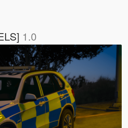
[ELS]
1.0