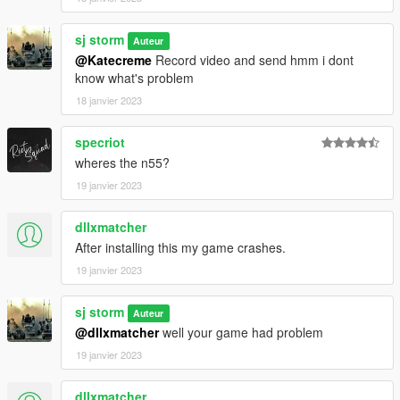
sj storm
Auteur
@Katecreme
Record video and send hmm i dont
know what's problem
18 janvier 2023
specriot
wheres the n55?
19 janvier 2023
dllxmatcher
After installing this my game crashes.
19 janvier 2023
sj storm
Auteur
@dllxmatcher
well your game had problem
19 janvier 2023
dllxmatcher