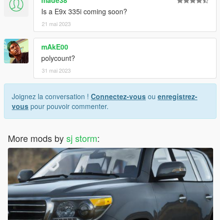
made38
Is a E9x 335i coming soon?
21 mai 2023
mAkE00
polycount?
31 mai 2023
Joignez la conversation !
Connectez-vous
ou
enregistrez-
vous
pour pouvoir commenter.
More mods by
sj storm
: