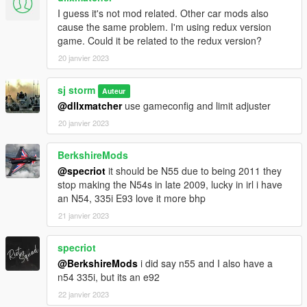
I guess it's not mod related. Other car mods also
cause the same problem. I'm using redux version
game. Could it be related to the redux version?
20 janvier 2023
sj storm
Auteur
@dllxmatcher
use gameconfig and limit adjuster
20 janvier 2023
BerkshireMods
@specriot
it should be N55 due to being 2011 they
stop making the N54s in late 2009, lucky in irl i have
an N54, 335i E93 love it more bhp
21 janvier 2023
specriot
@BerkshireMods
i did say n55 and I also have a
n54 335i, but its an e92
22 janvier 2023