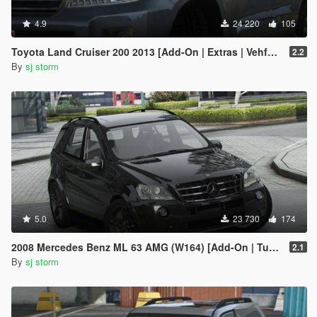
4.9
24 220
105
Toyota Land Cruiser 200 2013 [Add-On | Extras | Vehfuncs V]
2.2
By
sj storm
5.0
23 730
174
2008 Mercedes Benz ML 63 AMG (W164) [Add-On | Tuning | Extras | VehFuncs V]
2.1
By
sj storm