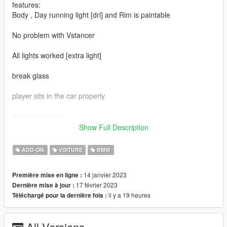
features:
Body , Day running light [drl] and Rim is paintable
No problem with Vstancer
All lights worked [extra light]
break glass
player sits in the car properly
Working gauges
Show Full Description
Realistic mirror
ADD-ON
VOITURE
BMW
Note: interior 3D model is MQ
----------------------------------------------------------------------
14 janvier 2023
Première mise en ligne :
3D model: Forza Motorsport 4 [Thank's to Adrian for Export]
17 février 2023
Dernière mise à jour :
Converted: Sj Storm
il y a 19 heures
Téléchargé pour la dernière fois :
----------------------------------------------------------------------
Installation:
Go to: GTAV\mods\update\update.rpf\common\data
All Versions