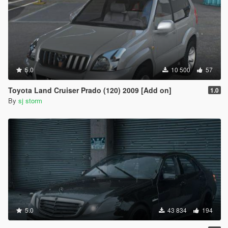
5.0
10 500
57
Toyota Land Cruiser Prado (120) 2009 [Add on]
1.0
By
sj storm
5.0
43 834
194