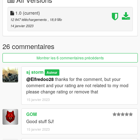
Extract dlclist.xml and add this line:
1.0
(current)
dlcpacks:\sj135i\
12 847 téléchargements
, 18,9 Mo
Go to: GTAV\mods\update\x64\dlcpacks
14 janvier 2023
and make a folder called sj135i
add the included dlc.rpf file
26 commentaires
SPAWN: sj135i
Montrer les 6 commentaires précédents
-----------------------------------------------------------------------
sj storm
Auteur
@Elfredoo28
thanks for the comment, but your
comment and your rating are not related to my mod
please change rating or remove that
15 janvier 2023
GOM
Good stuff SJ!
15 janvier 2023