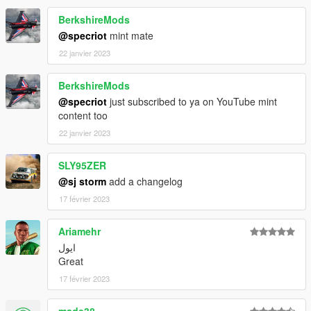
BerkshireMods
@specriot
mint mate
22 janvier 2023
BerkshireMods
@specriot
just subscribed to ya on YouTube mint
content too
22 janvier 2023
SLY95ZER
@sj storm
add a changelog
17 février 2023
Ariamehr
ایول
Great
17 février 2023