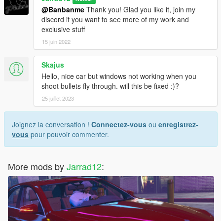
@Banbanme
Thank you! Glad you like it, join my
discord if you want to see more of my work and
exclusive stuff
15 juin 2022
Skajus
Hello, nice car but windows not working when you
shoot bullets fly through. will this be fixed :)?
25 juillet 2023
Joignez la conversation !
Connectez-vous
ou
enregistrez-
vous
pour pouvoir commenter.
More mods by
Jarrad12
: