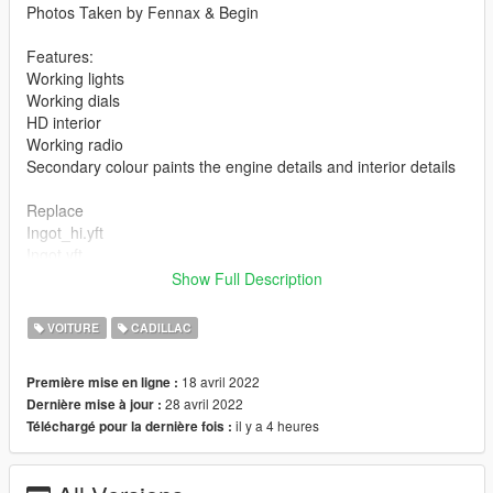
Photos Taken by Fennax & Begin
Features:
Working lights
Working dials
HD interior
Working radio
Secondary colour paints the engine details and interior details
Replace
Ingot_hi.yft
Ingot.yft
ingot.ytd
Show Full Description
UPDATE 1.5
VOITURE
CADILLAC
Fixed texture on wheels and changed the rims
If you have a problem then please leave a comment.
18 avril 2022
Première mise en ligne :
28 avril 2022
Dernière mise à jour :
Join my discord if you need/ want Support
il y a 4 heures
Téléchargé pour la dernière fois :
https://discord.gg/Z9UsNj2kJ4