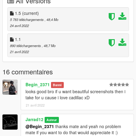
All Versions
1.5
(current)
5 783 téléchargements
, 48,4 Mo
24 avril 2022
1.1
890 téléchargements
, 48,7 Mo
21 avril 2022
16 commentaires
Begin_2371
Banni
looks good bro if u want beautiful screenshots then i
take for u cause i love cadillac xD
21 avril 2022
Jarrad12
Auteur
@Begin_2371
thanks mate and yeah no problem
mate if you want to do that would appreciate it :)