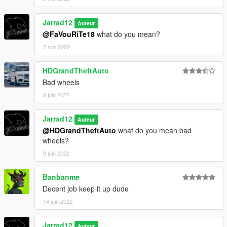
Jarrad12
Auteur
@FaVouRiTe18
what do you mean?
7 mai 2022
HDGrandTheftAuto
Bad wheels
8 juin 2022
Jarrad12
Auteur
@HDGrandTheftAuto
what do you mean bad
wheels?
9 juin 2022
Banbanme
Decent job keep it up dude
14 juin 2022
Jarrad12
Auteur