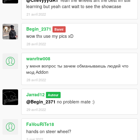
@ChevyyyGRT
Yeah the wheels ant the best im still
learning but yeah cant wait to see the showcase
21 avril 2022
Begin_2371
Banni
wow thx use my pics xD
28 avril 2022
wanrltw008
у меня вопрос ты зачем обманываешь людей что
мод Аddon
28 avril 2022
Jarrad12
Auteur
@Begin_2371
no problem mate :)
29 avril 2022
FaVouRiTe18
hands on steer wheel?
5 mai 2022