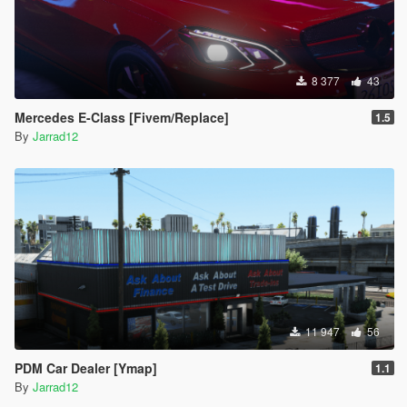
8 377
43
Mercedes E-Class [Fivem/Replace]
1.5
By
Jarrad12
11 947
56
PDM Car Dealer [Ymap]
1.1
By
Jarrad12