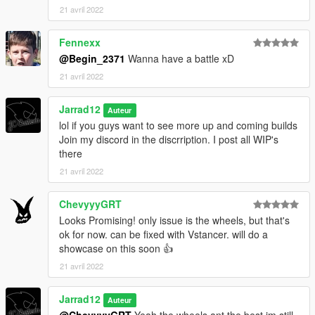
21 avril 2022
Fennexx
@Begin_2371
Wanna have a battle xD
21 avril 2022
Jarrad12
Auteur
lol if you guys want to see more up and coming builds
Join my discord in the discrription. I post all WIP's
there
21 avril 2022
ChevyyyGRT
Looks Promising! only issue is the wheels, but that's
ok for now. can be fixed with Vstancer. will do a
showcase on this soon 👍
21 avril 2022
Jarrad12
Auteur