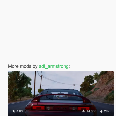
More mods by
adi_armstrong
:
4.83
14 666
287