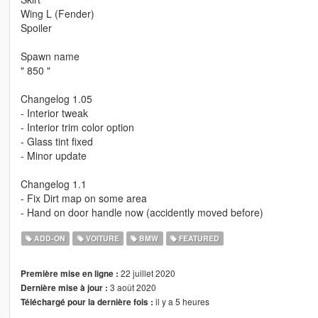
Wing L (Fender)
Spoiler
Spawn name
" 850 "
Changelog 1.05
- Interior tweak
- Interior trim color option
- Glass tint fixed
- Minor update
Changelog 1.1
- Fix Dirt map on some area
- Hand on door handle now (accidently moved before)
ADD-ON
VOITURE
BMW
FEATURED
22 juillet 2020
Première mise en ligne :
3 août 2020
Dernière mise à jour :
il y a 5 heures
Téléchargé pour la dernière fois :