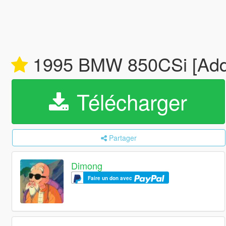
1995 BMW 850CSi [Add-
Télécharger
Partager
Dimong
Faire un don avec