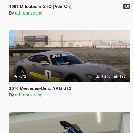
1997 Mitsubishi GTO [Add-On]
1.0
By
adi_armstrong
4.72
8 210
132
2016 Mercedes-Benz AMG GT3
By
adi_armstrong