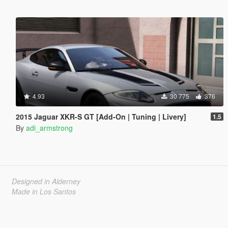
4.93
30 775
376
2015 Jaguar XKR-S GT [Add-On | Tuning | Livery]
1.5
By
adi_armstrong
Designed in Alderney
Made in Los Santos