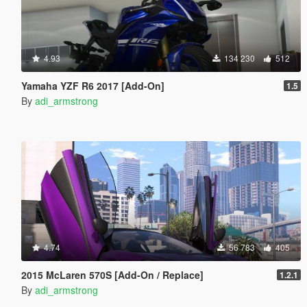
4.93
134 230
512
Yamaha YZF R6 2017 [Add-On]
1.5
By
adi_armstrong
4.74
56 783
405
2015 McLaren 570S [Add-On / Replace]
1.2.1
By
adi_armstrong