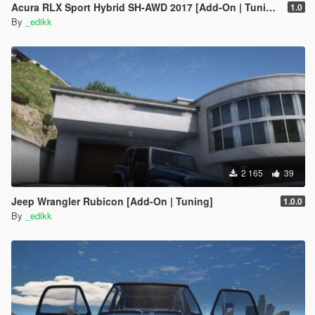
Acura RLX Sport Hybrid SH-AWD 2017 [Add-On | Tuning]
1.0
By
_edikk
2 165
39
Jeep Wrangler Rubicon [Add-On | Tuning]
1.0.0
By
_edikk