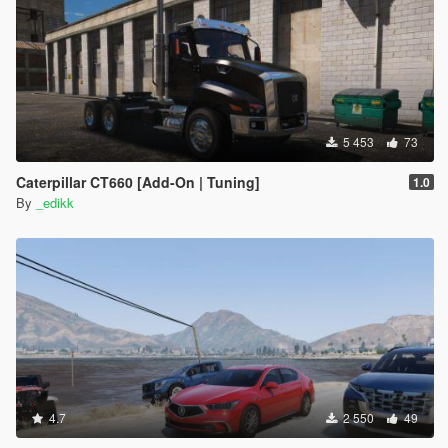
5 453
73
Caterpillar CT660 [Add-On | Tuning]
1.0
By
_edikk
4.7
2 550
49