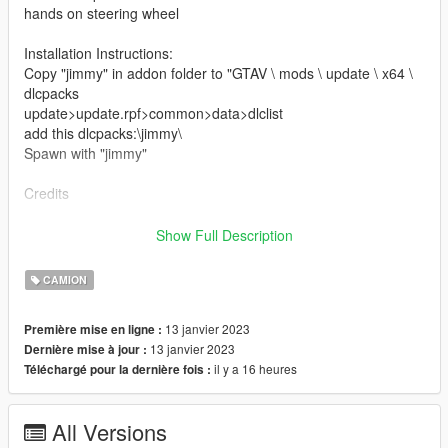
hands on steering wheel
Installation Instructions:
Copy "jimmy" in addon folder to "GTAV \ mods \ update \ x64 \
dlcpacks
update>update.rpf>common>data>dlclist
add this dlcpacks:\jimmy\
Spawn with "jimmy"
Credits
Software : Zmodeler3, blender
Show Full Description
Convert: Ek _Cust0m5
CAMION
13 janvier 2023
Première mise en ligne :
13 janvier 2023
Dernière mise à jour :
il y a 16 heures
Téléchargé pour la dernière fois :
All Versions