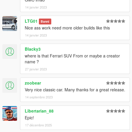
14 janvier 2023
LTG01
Banni
Nice ass work need more older builds like this
14 janvier 2023
Blacky3
where is that Ferrari SUV From or maybe a creator
name ?
27 janvier 2023
zoobear
Very nice classic car. Many thanks for a great release.
14 septembre 2023
Libertarian_88
Epic!
17 décembre 2025