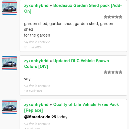
zyxonhybrid
»
Bordeaux Garden Shed pack [Add-
On]
garden shed, garden shed, garden shed, garden
shed
for the garden
Voir le contexte
31 mai 2024
zyxonhybrid
»
Updated DLC Vehicle Spawn
Colors [OIV]
yay
Voir le contexte
23 avril 2024
zyxonhybrid
»
Quality of Life Vehicle Fixes Pack
[Replace]
@Matador da 25
today
Voir le contexte
1 avril 2024