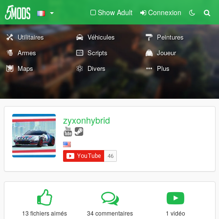
Show Adult
Connexion
Utilitaires
Véhicules
Peintures
Armes
Scripts
Joueur
Maps
Divers
Plus
zyxonhybrid
13 fichiers aimés
34 commentaires
1 vidéo