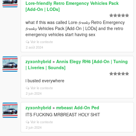
Lore-friendly Retro Emergency Vehicles Pack
[Add-On | LODs]
what if this was called Lore-𝓯𝓻𝓮𝓪𝓴𝔂 Retro Emergency
𝓯𝓻𝓮𝓪𝓴𝔂 Vehicles Pack [Add-On | LODs] and the retro
emergency vehicles start having sex
Voir le contexte
2 août 2024
zyxonhybrid
»
Annis Elegy RH6 [Add-On | Tuning
| Liveries | Sounds]
i busted everywhere
Voir le contexte
2 juin 2024
zyxonhybrid
»
mrbeast Add-On Ped
ITS FUCKING MRBREAST HOLY SHIT
Voir le contexte
2 juin 2024