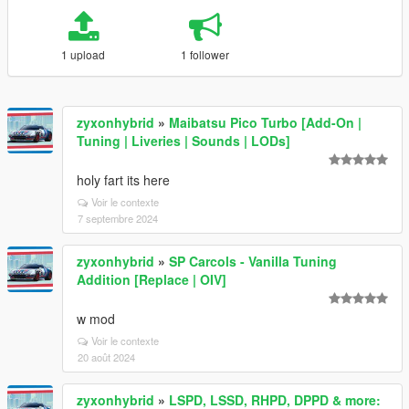
1 upload
1 follower
zyxonhybrid
»
Maibatsu Pico Turbo [Add-On |
Tuning | Liveries | Sounds | LODs]
holy fart its here
Voir le contexte
7 septembre 2024
zyxonhybrid
»
SP Carcols - Vanilla Tuning
Addition [Replace | OIV]
w mod
Voir le contexte
20 août 2024
zyxonhybrid
»
LSPD, LSSD, RHPD, DPPD & more: