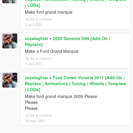
| LODs]
Make ford grand marquis
Voir le contexte
3 août 2021
zozalaghlat
»
2020 Genesis G90 [Add-On /
Replace]
Make a Ford Grand Marquis
Voir le contexte
3 août 2021
zozalaghlat
»
Ford Crown Victoria 2011 [Add-On /
Replace | Animations | Tuning | Wheels | Template
| LODs]
Make ford grand marquis 2009 Please
Please
Please
Voir le contexte
22 mars 2021