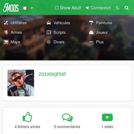
Show Adult
Connexion
Utilitaires
Véhicules
Peintures
Armes
Scripts
Joueur
Maps
Divers
Plus
zozalaghlat
4 fichiers aimés
5 commentaires
1 vidéo