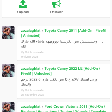
1 upload
1 follower
zozalaghlat
»
Toyota Camry 2011 [Add-On | FiveM
| Animated]
ياااا وحشششش بس الكرسيدا يوووهههه ماشاء الله تبارك
الله
Voir le contexte
9 février 2023
zozalaghlat
»
Toyota Camry 2022 LE [Add-On \
FiveM | Unlocked]
وربي اهنييك عالابداع ذا بس تكفى مازدا 6 2022 يرحم
والدييك
Voir le contexte
25 novembre 2022
zozalaghlat
»
Ford Crown Victoria 2011 [Add-On /
Replace | Animations | Tuning | Wheels | Template