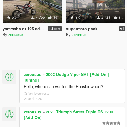
5.0
4 755
36
3.0
2 728
8
yammaha dt 125 add-on
supermoto pack
1.1beta
v1
By
zeroasus
By
zeroasus
zeroasus
»
2003 Dodge Viper SRT [Add-On |
Tuning]
Hello, where can we find the Hoosier wheel?
Voir le contexte
29 avril 2026
zeroasus
»
2021 Triumph Street Triple RS 1200
[Add-On]