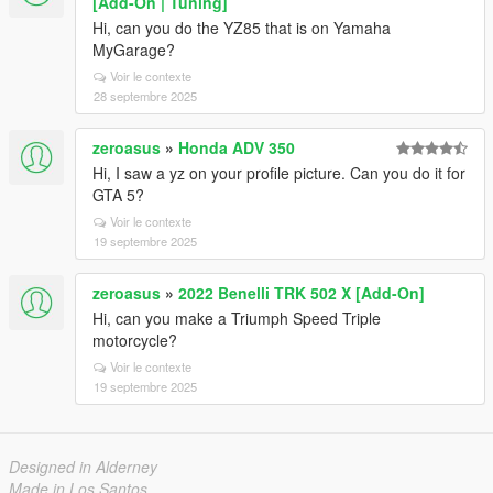
[Add-On | Tuning]
Hi, can you do the YZ85 that is on Yamaha
MyGarage?
Voir le contexte
28 septembre 2025
zeroasus
»
Honda ADV 350
Hi, I saw a yz on your profile picture. Can you do it for
GTA 5?
Voir le contexte
19 septembre 2025
zeroasus
»
2022 Benelli TRK 502 X [Add-On]
Hi, can you make a Triumph Speed ​​Triple
motorcycle?
Voir le contexte
19 septembre 2025
Designed in Alderney
Made in Los Santos