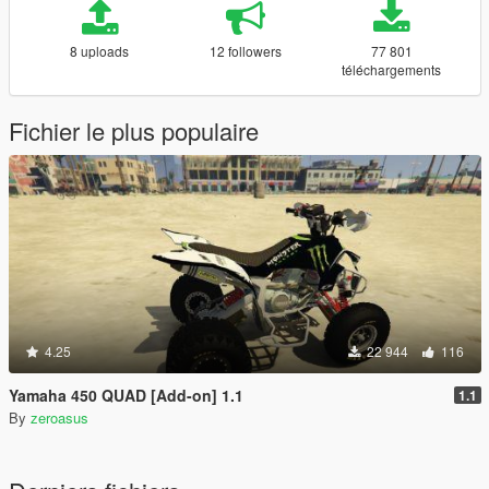
8 uploads
12 followers
77 801
téléchargements
Fichier le plus populaire
4.25
22 944
116
Yamaha 450 QUAD [Add-on] 1.1
1.1
By
zeroasus