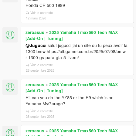
Honda CR 500 1999
Voir le contexte
12 mars 2026
zeroasus
»
2025 Yamaha Tmax560 Tech MAX
[Add-On | Tuning]
@Jugucci
salut jugucci jai un site ou tu peux avoir la
1300 bmw https://albgamer.com.br/2025/07/08/bmw-
r-1300-gs-para-gta-5-fivem/
Voir le contexte
28 septembre 2025
zeroasus
»
2025 Yamaha Tmax560 Tech MAX
[Add-On | Tuning]
Hi, can you do the YZ85 or the R9 which is on
Yamaha MyGarage?
Voir le contexte
28 septembre 2025
zeroasus
»
2025 Yamaha Tmax560 Tech MAX