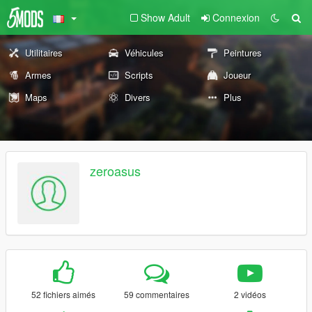
Show Adult
Connexion
Utilitaires
Véhicules
Peintures
Armes
Scripts
Joueur
Maps
Divers
Plus
zeroasus
52 fichiers aimés
59 commentaires
2 vidéos