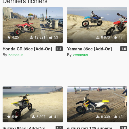
Derniers fichiers
4.25
12 821
53
8 873
47
Honda CR 85cc [Add-On]
Yamaha 85cc [Add-On]
1.1
1.0
By
zeroasus
By
zeroasus
5.0
6 397
41
8 339
43
Suzuki 85cc [Add-On]
suzuki rmz 125 supermotard1.0 (add-on)
1.0
1.0