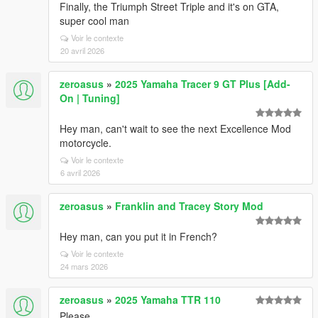
Finally, the Triumph Street Triple and it's on GTA,
super cool man
Voir le contexte
20 avril 2026
zeroasus
»
2025 Yamaha Tracer 9 GT Plus [Add-
On | Tuning]
Hey man, can't wait to see the next Excellence Mod
motorcycle.
Voir le contexte
6 avril 2026
zeroasus
»
Franklin and Tracey Story Mod
Hey man, can you put it in French?
Voir le contexte
24 mars 2026
zeroasus
»
2025 Yamaha TTR 110
Please