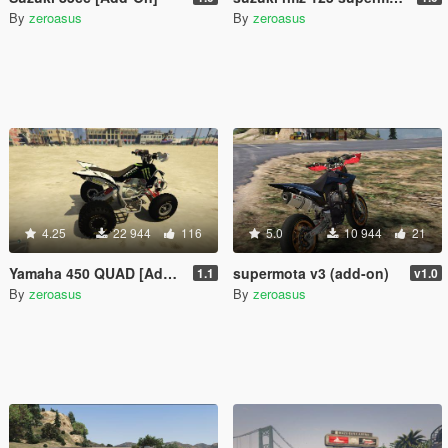
By
zeroasus
By
zeroasus
4.25
22 944
116
5.0
10 944
21
Yamaha 450 QUAD [Add-on] 1.1
supermota v3 (add-on)
1.1
v1.0
By
zeroasus
By
zeroasus