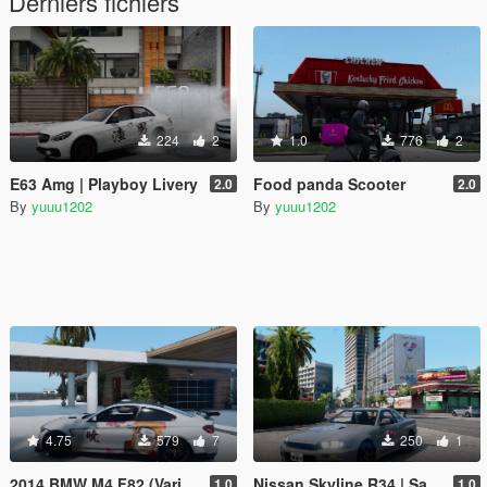
Derniers fichiers
224
2
1.0
776
2
E63 Amg | Playboy Livery
Food panda Scooter
2.0
2.0
By
yuuu1202
By
yuuu1202
4.75
579
7
250
1
2014 BMW M4 F82 (Varis Kit) | Akatsuki Livery
Nissan Skyline R34 | Sakura Livery
1.0
1.0