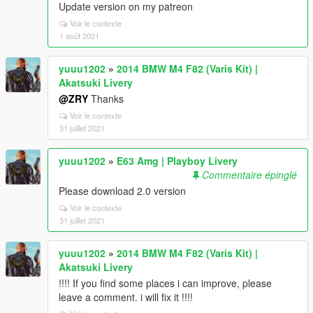
Update version on my patreon
Voir le contexte
1 août 2021
yuuu1202
»
2014 BMW M4 F82 (Varis Kit) |
Akatsuki Livery
@ZRY
Thanks
Voir le contexte
31 juillet 2021
yuuu1202
»
E63 Amg | Playboy Livery
Commentaire épinglé
Please download 2.0 version
Voir le contexte
31 juillet 2021
yuuu1202
»
2014 BMW M4 F82 (Varis Kit) |
Akatsuki Livery
!!!! If you find some places i can improve, please
leave a comment. i will fix it !!!!