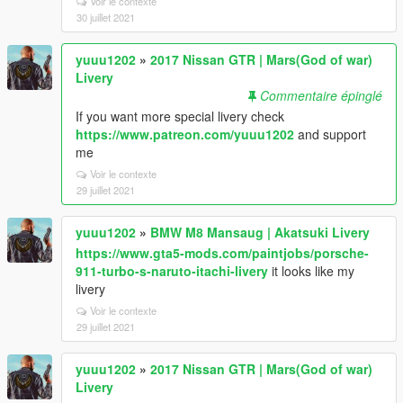
Voir le contexte
30 juillet 2021
yuuu1202
»
2017 Nissan GTR | Mars(God of war)
Livery
Commentaire épinglé
If you want more special livery check
https://www.patreon.com/yuuu1202
and support
me
Voir le contexte
29 juillet 2021
yuuu1202
»
BMW M8 Mansaug | Akatsuki Livery
https://www.gta5-mods.com/paintjobs/porsche-
911-turbo-s-naruto-itachi-livery
it looks like my
livery
Voir le contexte
29 juillet 2021
yuuu1202
»
2017 Nissan GTR | Mars(God of war)
Livery