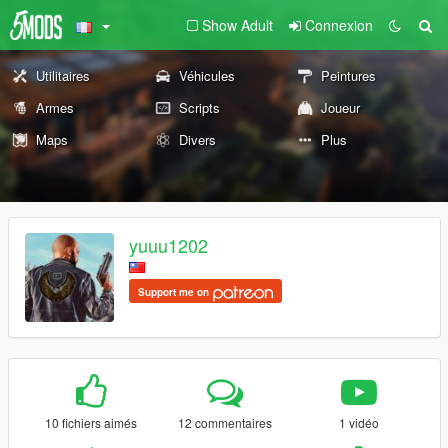
Show Adult
Connexion
Utilitaires
Véhicules
Peintures
Armes
Scripts
Joueur
Maps
Divers
Plus
yuuu1202
Support me on
10 fichiers aimés
12 commentaires
1 vidéo