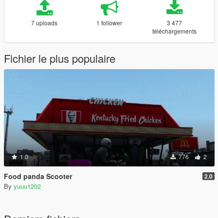
7 uploads
1 follower
3 477
téléchargements
Fichier le plus populaire
1.0
776
2
Food panda Scooter
2.0
By
yuuu1202