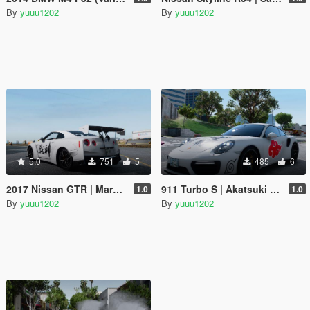
By
yuuu1202
By
yuuu1202
5.0
751
5
485
6
2017 Nissan GTR | Mars(God of war) Livery
911 Turbo S | Akatsuki Livery
1.0
1.0
By
yuuu1202
By
yuuu1202