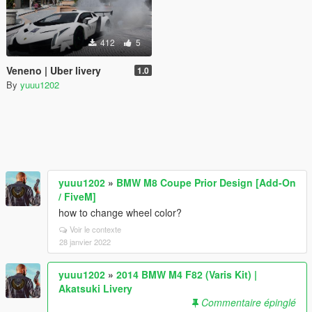
412
5
Veneno | Uber livery
1.0
By
yuuu1202
yuuu1202
»
BMW M8 Coupe Prior Design [Add-On
/ FiveM]
how to change wheel color?
Voir le contexte
28 janvier 2022
yuuu1202
»
2014 BMW M4 F82 (Varis Kit) |
Akatsuki Livery
Commentaire épinglé